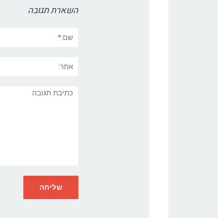
השארת תגובה
שם:*
אתר:
תגובה