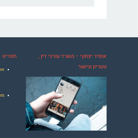
אופיר יצחקי – משרד עורכי דין ,
תפריט
נוטריון וגישור
או
מש