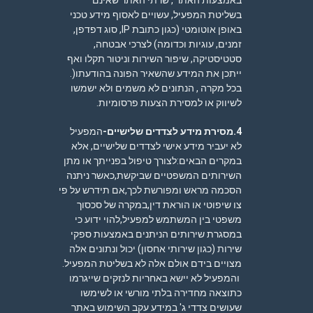
באמצעות האתר , שרתי האתר שאינם
בשליטת המפעיל, עשויים לאסוף מידע טכני
באופן אוטומטי (כגון כתובת IP, סוג דפדפן,
זמנים, עוגיות וכדומה) לצרכי אבטחה,
סטטיסטיקה, שיפור השירות וניטור תקלו ואף
ייתכן את המידע שהשאיר הפונה בהודעתו(.
בכל מקרה , הנתונים לא משמים ולא ישמשו
לשיווק או למסירת הצעות פרסומיות.
4.מסירת מידע לצדדים שלישיים-
המפעיל
לא יעביר מידע אישי לצדדים שלישיים, אלא
במקרים הבאים:לצורך טיפול בפנייתך או מתן
השירותים המשפטיים שביקשת,כאשר ניתנה
הסכמה מראש ומפורשת לכך,אם תידרש על פי
צו שיפוטי או הוראת דין,במקרה של סכסוך
משפטי בין המשתמש למפעיל,להוי ידוע כי
במסגרת שירותים הניתנים באמצעות ספקי
שירות (כגון שירותי אחסון) יכול ונתונים אלה
מצויים בידם אולם אלה לא בשליטת המפעיל.
והמפעיל לא יישא באחריות לנזקים שייגרמו
כתוצאה מחדירה בלתי מורשי או לשימשו
שעושים צדדי ג' במידע עקב השימוש באתר