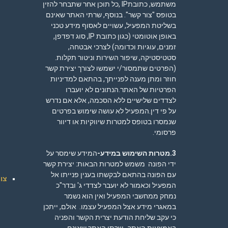
משתמש, כתובתIP ,כל תוכן אחר שתבחר להזין
בטופס "צור קשר". בנוסף, שרתי האתר שאינם
בשליטת המפעיל, עשויים לאסוף מידע טכני
באופן אוטומטי (כגון כתובת IP, סוג דפדפן,
זמנים, עוגיות וכדומה) לצרכי אבטחה,
סטטיסטיקה, שיפור השירות וניטור תקלות.
(הפרטים שתמסור/י ישמשו לצורך יצירת קשר
חוזר ומתן מענה לפנייתך, בהתאם ל
מדיניות
הפרטיות
של האתר.הנתונים לא יועברו
לצדדים שלישיים ללא הסכמה, אלא אם נדרש
על פי דין.המפעיל לא עושה שימוש בפרטים
שנמסרו בטופס למטרות שיווקיות או דיוור
פרסומי.
3.מטרות השימוש במידע-
המידע שימסר על
ידי הפונה משמש למטרות הבאות: יצירת קשר
עם הפונה בהתאם לבקשתו בענין פנייתו אל
צוו
המפעיל וכאמור לא יועבר לצדדי ג' ובדר"כ
נמחק ממחשבי המפעיל ואין הוא נשמר
במאגרי מידע אצל המפעיל עצמו. אולם, ייתכן
כי עקב שליחת הודעת יצרית הקשר והפניה