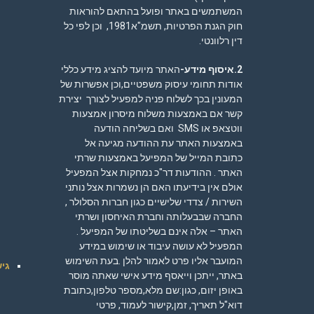
המשתמשים באתר ופועל בהתאם להוראות
חוק הגנת הפרטיות, תשמ"א1981, וכן לפי כל
דין רלוונטי.
2.איסוף מידע-
האתר מיועד להציג מידע כללי
אודות תחומי עיסוק משפטיים,וכן אפשרות של
המעונין בכך לשלוח פניה למפעיל לצורך יצירת
קשר אם באמצעות משלוח מיסרון אמצעות
ווטצאפ או SMS ואם בשליחה הודעה
באמצעות האתר עת ההודעה מגיעה אל
כתובת המייל של המפיעל באמצעות שרתי
האתר . ההודעות דר"כ נמחקות אצל המפעיל
אולם אין בידיעתו האם הן נשמרות אצל נותני
השירות / צדדי שלישיים כגון חברות הסלולר ,
החברה שבבעלותה וחברת האיחסון ושרתי
האתר – אלה אינם בשליטתו של המפיעל .
המפעיל לא עושה עיבוד או שימוש במידע
המועבר אליו פרט לאמור להלן .בעת השימוש
גיש
באתר, ייתכן וייאסף מידע אישי שאתה מוסר
באופן יזום, כגון:שם מלא,מספר טלפון,כתובת
דוא"ל תאריך, זמן,קישור לעמוד, פרטי