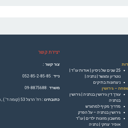
יצירת קשר
דות
צור קשר :
25 שנים של ניסיון | אודות עו"ד |
נייד
: 052-85-2-85-85
נוטריון ומגשר | נתניה |
ניצחונות בתיקים
משרד
: 09-8875688
פחה – גירושין
עורך דין גירושין בנתניה | גירושין
כתובתינו :
רח' הרצל 53 (קומה ד' ) , נתניה
בנתניה
מדריך מקיף למתגרש
גירושין בנתניה – על הפרק
מחשבון מזונות ילדים | עו"ד
אופיר יצחקי | נתניה