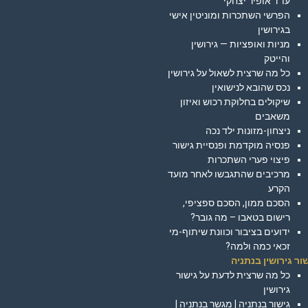
עו"ד אופיר יצחקי
הפרשי השתכרות ומוניטין אישי
בגירושין
מניות ואופציות — גירושין
והייטק
כל מה שרצית לשאול על גירושין
נכס שהובא לנישואין
שיקולים בחלוקת רכוש ואיזון
משאבים
ניצחון-מזונות ילד נכה
פנסיה מוקדמת ופנסיית גישור
פיצוי פערי השתכרות
מרכיבים שהתגבשו לאחר מועד
הקרע
הסכם ממון, הסכם ספציפי,
רישום בטאבו – מה גובר?
ידועים בציבור וכוונת שיתוף-מי
זכאי כמה ולמה?
ור גירושין בנתניה
כל מה שרצית לדעת על גישור
גירושין
גישור בנתניה | מגשר בנתניה |