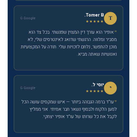
Tomer B.
T
G Google
★★★★★
אופיר הוא עורך דין המצוין שפגשתי. בכל צד הוא
מסביר ומלווה. הרגשתי שדואג לאינטרסים שלי, לא
מוכן להתפשר, נלחם לזכויות שלי. תודה על המקצועיות
ואנושיות שאתה מביא.
יוסי ל.
י
G Google
★★★★★
עו"ד ברמה הגבוהה ביותר — איש שמקסים עושה הכל
למען הלקוח ולבסוף נשאר חבר אמיתי. אני ממליץ
לקבל את כל שרותו של עו"ד אופיר יצחקי.