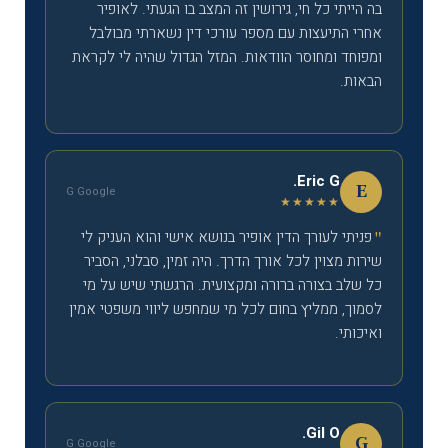
בה הייתי כל חי, גירושין זה המצב בו הגעתי. לאופיר
אחרי התיעצות עם מספר עורכי דין נשארתי מבולבל
ומפוחד ומחוסר הוודאות. המזל הגדול שהיה לי לקראת
הבאות.
Eric G.
E
G Google
★★★★★
פניתי לעורך הדין אופיר בנושא אישי והוא העניק לי
שירות מצוין לכל אורך הדרך. היה זמין, סבלני, הסביר
כל שלב בצורה ברורה ומקצועית. הרגשתי שיש על מי
לסמוך, ממליץ בחום לכל מי שמחפש ליווי משפטי אמין
ואיכותי.
Gil O.
G
G Google