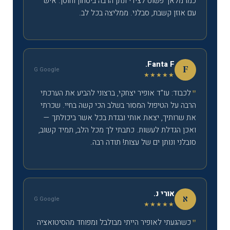
כמו מלאך פשוט לצידי ונתן הרבה ביטחון וחוסן. איש
עם אוזן קשבת, סבלני. ממליצה בכל לב.
Fanta F.
F
G Google
★★★★★
לכבוד: עו"ד אופיר יצחקי, ברצוני להביע את הערכתי
הרבה על הטיפול המסור בשלב הכי קשה בחיי. שכרתי
את שרותיך, יצאת אותי ובגדת בכל אשר ביכולתך —
ואכן הגדלת לעשות. כתבתי לך מכל הלב, תמיד קשוב,
סובלני ונותן ים של עצות! תודה רבה.
אורי נ.
א
G Google
★★★★★
כשהגעתי לאופיר הייתי מבולבל ומפוחד מהסיטואציה