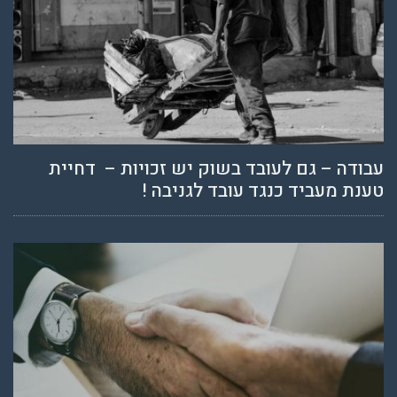
עבודה – גם לעובד בשוק יש זכויות – דחיית
טענת מעביד כנגד עובד לגניבה !