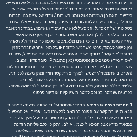
הודעה באמצעות האתר עת ההודעה מגיעה אל כתובת המייל של המפיעל
באמצעות שרתי האתר . ההודעות דר"כ נמחקות אצל המפעיל אולם אין
בידיעתו האם הן נשמרות אצל נותני השירות / צדדי שלישיים כגון חברות
הסלולר , החברה שבבעלותה וחברת האיחסון ושרתי האתר – אלה אינם
בשליטתו של המפיעל . המפעיל לא עושה עיבוד או שימוש במידע המועבר
אליו פרט לאמור להלן .בעת השימוש באתר, ייתכן וייאסף מידע אישי
שאתה מוסר באופן יזום, כגון:שם מלא,מספר טלפון,כתובת דוא"ל תאריך,
זמן,קישור לעמוד, פרטי משתמש, כתובתIP ,כל תוכן אחר שתבחר להזין
בטופס "צור קשר". בנוסף, שרתי האתר שאינם בשליטת המפעיל, עשויים
לאסוף מידע טכני באופן אוטומטי (כגון כתובת IP, סוג דפדפן, זמנים,
עוגיות וכדומה) לצרכי אבטחה, סטטיסטיקה, שיפור השירות וניטור תקלות.
(הפרטים שתמסור/י ישמשו לצורך יצירת קשר חוזר ומתן מענה לפנייתך,
בהתאם ל
מדיניות הפרטיות
של האתר.הנתונים לא יועברו לצדדים
שלישיים ללא הסכמה, אלא אם נדרש על פי דין.המפעיל לא עושה שימוש
בפרטים שנמסרו בטופס למטרות שיווקיות או דיוור פרסומי.
3.מטרות השימוש במידע-
המידע שימסר על ידי הפונה משמש למטרות
הבאות: יצירת קשר עם הפונה בהתאם לבקשתו בענין פנייתו אל המפעיל
וכאמור לא יועבר לצדדי ג' ובדר"כ נמחק ממחשבי המפעיל ואין הוא נשמר
במאגרי מידע אצל המפעיל עצמו. אולם, ייתכן כי עקב שליחת הודעת
יצרית הקשר והפניה באמצעות האתר , שרתי האתר שאינם בשליטת