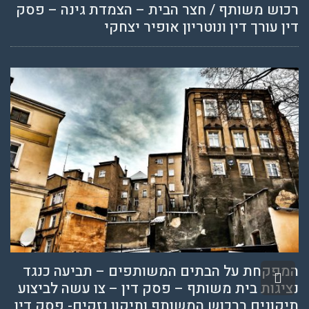
רכוש משותף / חצר הבית – הצמדת גינה – פסק
דין עורך דין ונוטריון אופיר יצחקי
המפקחת על הבתים המשותפים – תביעה כנגד
גלילה
נציגות בית משותף – פסק דין – צו עשה לביצוע
לראש
תיקונים ברכוש המשותף ותיקון נזקים- פסק דין
העמוד