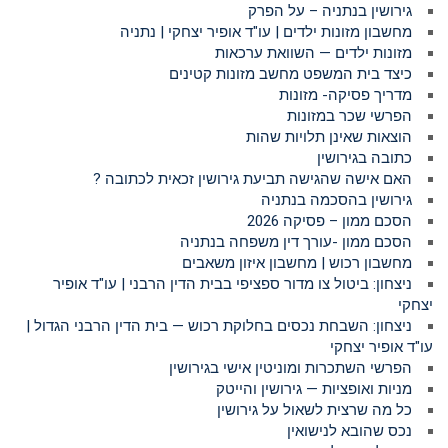
גירושין בנתניה – על הפרק
מחשבון מזונות ילדים | עו"ד אופיר יצחקי | נתניה
מזונות ילדים — השוואת ערכאות
כיצד בית המשפט מחשב מזונות קטינים
מדריך פסיקה- מזונות
הפרשי שכר במזונות
הוצאות שאינן תלויות שהות
כתובה בגירושין
האם אישה שהגישה תביעת גירושין זכאית לכתובה ?
גירושין בהסכמה בנתניה
הסכם ממון – פסיקה 2026
הסכם ממון -עורך דין משפחה בנתניה
מחשבון רכוש | מחשבון איזון משאבים
ניצחון: ביטול צו מדור ספציפי בבית הדין הרבני | עו"ד אופיר
יצחקי
ניצחון: השבחת נכסים בחלוקת רכוש — בית הדין הרבני הגדול |
עו"ד אופיר יצחקי
הפרשי השתכרות ומוניטין אישי בגירושין
מניות ואופציות — גירושין והייטק
כל מה שרצית לשאול על גירושין
נכס שהובא לנישואין