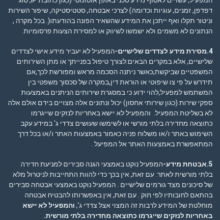
המפעיל, עשויים לאסוף מידע טכני באופן אוטומטי (כגון כתובת IP, סוג
דפדפן, זמנים, עוגיות וכדומה) לצרכי אבטחה, סטטיסטיקה, שיפור השירות
וניטור תקלו ואף ייתכן את המידע שהשאיר הפונה בהודעתו(. בכל מקרה ,
הנתונים לא משמים ולא ישמשו לשיווק או למסירת הצעות פרסומיות.
4.מסירת מידע לצדדים שלישיים-
המפעיל לא יעביר מידע אישי לצדדים
שלישיים, אלא במקרים הבאים:לצורך טיפול בפנייתך או מתן השירותים
המשפטיים שביקשת,כאשר ניתנה הסכמה מראש ומפורשת לכך,אם
תידרש על פי צו שיפוטי או הוראת דין,במקרה של סכסוך משפטי בין
המשתמש למפעיל,להוי ידוע כי במסגרת שירותים הניתנים באמצעות
ספקי שירות (כגון שירותי אחסון) יכול ונתונים אלה מצויים בידם אולם אלה
לא בשליטת המפעיל. והמפעיל לא יישא באחריות לנזקים שייגרמו
כתוצאה מחדירה בלתי מורשי או לשימשו שעושים צדדי ג' במידע עקב
השימוש באתר ו/או משלוח פניה כאמור באמצעות האתר ו/או בכל דרך
המתאפשרת באמצעות האתר אל המפיעל .
5.אבטחת מידע-
המפעיל נוקט באמצעי הגנה סבירים למניעת חדירה
בלתי מורשית לאתר. עם זאת, אין בכך כדי להוות התחייבות לניטרול מלא
של סיכונים מצד גורמים שלישיים . המפעיל נוקט באמצעי אבטחה סבירים
בהתאם לחובותיו לפי חוק . עם זאת, אין באפשרותו להבטיח אבטחה
מוחלטת של המידע לרבות זה המצוי אצל צדדי ג',
והמפעיל לא יישא
באחריות לנזקים שייגרמו כתוצאה מחדירה בלתי מורשית
.