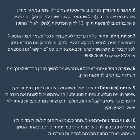
6.מאגר מידע ודין-
הנתונים שייאספו עשויים להישמר במאגר מידע
שנרשם או יירשם כדין (ככל שהמאגר טעון רישום לפי החוק), והמפעיל
פועל בהתאם להוראות תיקון 13 לחוק הפרטיות (להלן ולעיל:" החוק)
7.זכויותיך לפי החוק-
כל אדם זכאי לעיין במידע ככל ונשמר אצל המפעיל
באמצעות פניה למפעיל בבקשה לעיין, לתקן או למחוק את המידע. ניתן
לפנות בכל עניין שקשור לפרטיות באמצעות טופס "צור קשר" או ווטטצאפ
או SMS או פקס 098875699 .
8.שמירת המידע-
המידע ככל ונשמר ,ישמר למשך הזמן הנדרש לצורך מתן
השירות, בהתאם להוראות הדין.
9.עוגיות
(Cookies)-
האתר יכול ומשתמש בעוגיות לצורך תפקוד תקין,
שיפור חוויית הגלישה, וניתוח סטטיסטי. המשתמש יכול לשנות את הגדרות
הדפדפן כך שיסרב לקבל עוגיות, אולם ייתכן שחלק מהפונקציות באתר לא
יפעלו באופן תקין.
10.שינוי במדיניות-
המפעיל שומר לעצמו את הזכות לשנות מדיניות זו
מעת לעת, בכפוף לדין. עדכון מהותי במדיניות יפורסם באתר. המשך
השימוש באתר מהווה הסכמה למדיניות העדכנית.