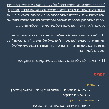
9.הבהרה חשובה
: משתמש/ פונה /גולש שאינו מקבל את תנאי המדיניות
לרבות העדר אחריות מוחלטת של המפעיל לכל נזק ו/או הפסד, מתבקש
שלא לעשות שימוש כלשהו באתר לרבות פניה אמצעותו למפעיל. העושה
שימוש באתר נותן הסכמתו המלאה והמפורשת לוויתור מוחלט וסופי של
כל טענה ו/או דרישה ו/או טענה מכל מין וסוג שהוא כלפי המפעיל.
10.על-ידי שימוש באתר ו/או שליחת פנייה בטופס באמצעות האתר
ו/או הודעת ווטצאפ ו/או מסרון ו/או מייל אל המפעיל, הנך מאשר/ת כי
קראת והבנת את ההצהרה הפרטיות וההצהרה המשפטית שלעיל
ומסכים לאמור בהן
.
11.אין באמור לעיל לגרוע או לפגוע בסעיפים קוגנטיים בחוק כלשהו .
תפריט
אודות
25 שנים של ניסיון | אודות עו"ד | נוטריון ומגשר | נתניה |
ניצחונות בתיקים
משפחה – גירושין
עורך דין גירושין בנתניה | גירושין בנתניה