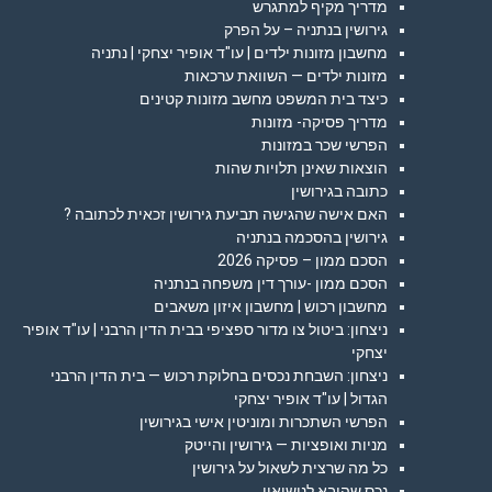
מדריך מקיף למתגרש
גירושין בנתניה – על הפרק
מחשבון מזונות ילדים | עו"ד אופיר יצחקי | נתניה
מזונות ילדים — השוואת ערכאות
כיצד בית המשפט מחשב מזונות קטינים
מדריך פסיקה- מזונות
הפרשי שכר במזונות
הוצאות שאינן תלויות שהות
כתובה בגירושין
האם אישה שהגישה תביעת גירושין זכאית לכתובה ?
גירושין בהסכמה בנתניה
הסכם ממון – פסיקה 2026
הסכם ממון -עורך דין משפחה בנתניה
מחשבון רכוש | מחשבון איזון משאבים
ניצחון: ביטול צו מדור ספציפי בבית הדין הרבני | עו"ד אופיר
יצחקי
ניצחון: השבחת נכסים בחלוקת רכוש — בית הדין הרבני
הגדול | עו"ד אופיר יצחקי
הפרשי השתכרות ומוניטין אישי בגירושין
מניות ואופציות — גירושין והייטק
כל מה שרצית לשאול על גירושין
נכס שהובא לנישואין