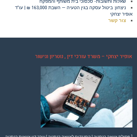
שאלות ותשובות- סכסוכי בית משותף והמפקח
ניצחון: ביטול עסקה בגין הטעיה — השבת 163,000 ₪ | עו"ד
אופיר יצחקי
צור קשר
אופיר יצחקי – משרד עורכי דין , נוטריון וגישור
[ פסילת צוואה בנתניה | התנגדות לצוואה בנתניה | עורך דין צוואות בנתניה