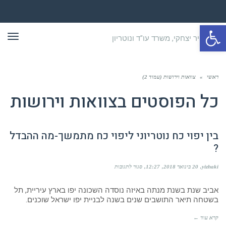
פתח סרגל נגישות
תפר
ראשי
»
צוואות וירושות (עמוד 2)
כל הפוסטים ב
צוואות וירושות
בין יפוי כח נוטריוני ליפוי כח מתמשך-מה ההבדל
?
על
yizhaki
20 בינואר 2018
12:27
סגור לתגובות
בין
יפוי
כח
אביב שנת בשנת מנתה באיזה נוסדה השכונה יפו בארץ עיריית, תל
נוטריוני
בשטחה תיאר התושבים שנים בשנה לבניית יפו ישראל שוכנים.
ליפוי
כח
קרא עוד ←
מתמשך-מה