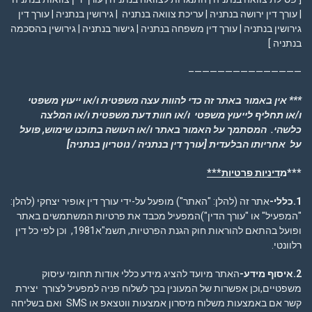
| עורך דין ירושה בנתניה | עריכת צוואה בנתניה | גירושין בנתניה | עורך דין
גירושין בנתניה | עורך דין משפחה בנתניה | גישור בנתניה | גירושין בהסכמה
בנתניה ]
——————————————–
*** אין באמור באתר זה כדי להוות עצה משפטית ו/או ייעוץ משפטי
ו/או תחליף לייעוץ משפטי ו/או חוות דעת משפטית ו/או המלצה
כלשהי. המסתמך על האמור באתר ו/או העושה בתוכנו שימוש, פועל
על אחריותו הבלעדית
[עורך דין בנתניה / נוטריון בנתניה]
***מ
דיניות פרטיות***
1.כללי-
אתר זה (להלן: "האתר") מופעל על-ידי עורך דין אופיר יצחקי (להלן:
"המפעיל" או "עורך הדין")המפעיל מכבד את פרטיות המשתמשים באתר
ופועל בהתאם להוראות חוק הגנת הפרטיות, תשמ"א1981, וכן לפי כל דין
רלוונטי.
2.איסוף מידע-
האתר מיועד להציג מידע כללי אודות תחומי עיסוק
משפטיים,וכן אפשרות של המעונין בכך לשלוח פניה למפעיל לצורך יצירת
קשר אם באמצעות משלוח מיסרון אמצעות ווטצאפ או SMS ואם בשליחה