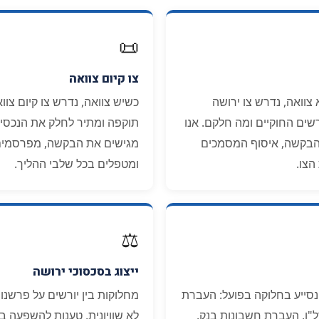
📜
צו קיום צוואה
וואה, נדרש צו ירושה
כשיש צוואה, נדרש צו קיום צ
שים החוקיים ומה חלקם. אנו
תוקפה ומתיר לחלק את הנכסים
בקשה, איסוף המסמכים
מגישים את הבקשה, מפרסמים 
הצו.
ומטפלים בכל שלבי ההליך.
⚖️
ייצוג בסכסוכי ירושה
נסייע בחלוקה בפועל: העברת
מחלוקות בין יורשים על פרשנו
ל"ן, העברת חשבונות בנק,
לא שוויונית, טענות להשפעה בלת