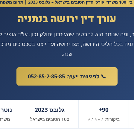
ס 2023 | תחום משפחה וירושה
עורך דין ירושה בנתניה
 ומה שנותר הוא להבטיח שהעיזבון יחולק נכון. עו"ד אופיר י
שנה.
📞 לפגישת ייעוץ: 052-85-2-85-85
90+
גלובס 2023
נוטרי
ביקורות ⭐⭐⭐⭐⭐
100 הטובים בישראל
משרד