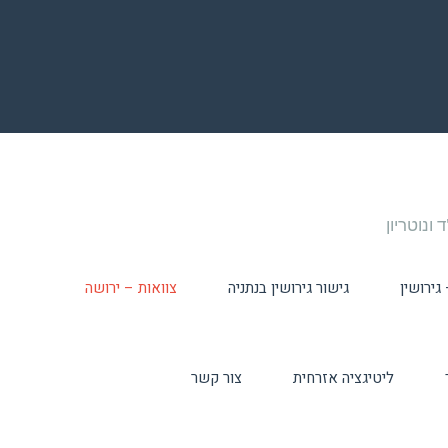
ירושין
גישור גירושין בנתניה
צוואות – ירושה
ליטיגציה אזרחית
צור קשר