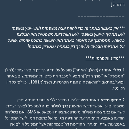
בנתניה ]
——————————————–
*** אין באמור באתר זה כדי להוות עצה משפטית ו/או ייעוץ משפטי
ו/או תחליף לייעוץ משפטי ו/או חוות דעת משפטית ו/או המלצה
כלשהי. המסתמך על האמור באתר ו/או העושה בתוכנו שימוש, פועל
על אחריותו הבלעדית
[עורך דין בנתניה / נוטריון בנתניה]
***מ
דיניות פרטיות***
1.כללי-
אתר זה (להלן: "האתר") מופעל על-ידי עורך דין אופיר יצחקי (להלן:
"המפעיל" או "עורך הדין")המפעיל מכבד את פרטיות המשתמשים באתר
ופועל בהתאם להוראות חוק הגנת הפרטיות, תשמ"א1981, וכן לפי כל דין
רלוונטי.
2.איסוף מידע-
האתר מיועד להציג מידע כללי אודות תחומי עיסוק
משפטיים,וכן אפשרות של המעונין בכך לשלוח פניה למפעיל לצורך יצירת
קשר אם באמצעות משלוח מיסרון אמצעות ווטצאפ או SMS ואם בשליחה
הודעה באמצעות האתר עת ההודעה מגיעה אל כתובת המייל של המפיעל
באמצעות שרתי האתר . ההודעות דר"כ נמחקות אצל המפעיל אולם אין