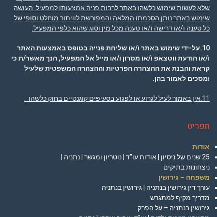
שלא לעשות שימוש כלשהו באתר לרבות פניה אמצעותו למפעיל. העושה
שימוש באתר נותן הסכמתו המלאה והמפורשת לוויתור מוחלט וסופי של
כל טענה ו/או דרישה ו/או טענה מכל מין וסוג שהוא כלפי המפעיל.
10.על-ידי שימוש באתר ו/או שליחת פנייה בטופס באמצעות האתר
ו/או הודעת ווטצאפ ו/או מסרון ו/או מייל אל המפעיל, הנך מאשר/ת כי
קראת והבנת את ההצהרה הפרטיות וההצהרה המשפטית שלעיל
ומסכים לאמור בהן
.
11.אין באמור לעיל לגרוע או לפגוע בסעיפים קוגנטיים בחוק כלשהו .
תפריט
אודות
25 שנים של ניסיון | אודות עו"ד | נוטריון ומגשר | נתניה |
ניצחונות בתיקים
משפחה – גירושין
עורך דין גירושין בנתניה | גירושין בנתניה
מדריך מקיף למתגרש
גירושין בנתניה – על הפרק