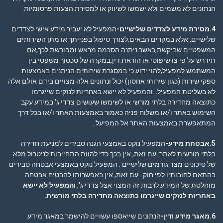
הנתונים לא משמים ולא ישמשו לשיווק או למסירת הצעות פרסומיות.
4.מסירת מידע לצדדים שלישיים-
המפעיל לא יעביר מידע אישי לצדדים
שלישיים, אלא במקרים הבאים:לצורך טיפול בפנייתך או מתן השירותים
המשפטיים שביקשת,כאשר ניתנה הסכמה מראש ומפורשת לכך,אם
תידרש על פי צו שיפוטי או הוראת דין,במקרה של סכסוך משפטי בין
המשתמש למפעיל,להוי ידוע כי במסגרת שירותים הניתנים באמצעות
ספקי שירות (כגון שירותי אחסון) יכול ונתונים אלה מצויים בידם אולם אלה
לא בשליטת המפעיל. והמפעיל לא יישא באחריות לנזקים שייגרמו
כתוצאה מחדירה בלתי מורשי או לשימשו שעושים צדדי ג' במידע עקב
השימוש באתר ו/או משלוח פניה כאמור באמצעות האתר ו/או בכל דרך
המתאפשרת באמצעות האתר אל המפיעל .
5.אבטחת מידע-
המפעיל נוקט באמצעי הגנה סבירים למניעת חדירה
בלתי מורשית לאתר. עם זאת, אין בכך כדי להוות התחייבות לניטרול מלא
של סיכונים מצד גורמים שלישיים . המפעיל נוקט באמצעי אבטחה סבירים
בהתאם לחובותיו לפי חוק . עם זאת, אין באפשרותו להבטיח אבטחה
מוחלטת של המידע לרבות זה המצוי אצל צדדי ג',
והמפעיל לא יישא
באחריות לנזקים שייגרמו כתוצאה מחדירה בלתי מורשית
.
6.מאגר מידע ודין-
הנתונים שייאספו עשויים להישמר במאגר מידע