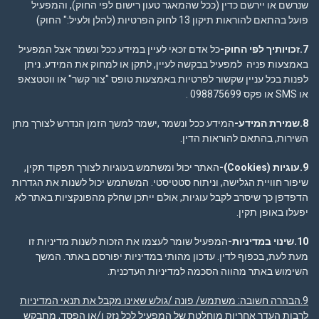
שנרשם או יירשם כדין (ככל שהמאגר טעון רישום לפי החוק), והמפעיל
פועל בהתאם להוראות תיקון 13 לחוק הפרטיות (להלן ולעיל:" החוק)
7.זכויותיך לפי החוק-
כל אדם זכאי לעיין במידע ככל ונשמר אצל המפעיל
באמצעות פניה למפעיל בבקשה לעיין, לתקן או למחוק את המידע. ניתן
לפנות בכל עניין שקשור לפרטיות באמצעות טופס "צור קשר" או ווטטצאפ
או SMS או פקס 098875699 .
8.שמירת המידע-
המידע ככל ונשמר ,ישמר למשך הזמן הנדרש לצורך מתן
השירות, בהתאם להוראות הדין.
9.עוגיות
(Cookies)-
האתר יכול ומשתמש בעוגיות לצורך תפקוד תקין,
שיפור חוויית הגלישה, וניתוח סטטיסטי. המשתמש יכול לשנות את הגדרות
הדפדפן כך שיסרב לקבל עוגיות, אולם ייתכן שחלק מהפונקציות באתר לא
יפעלו באופן תקין.
10.שינוי במדיניות-
המפעיל שומר לעצמו את הזכות לשנות מדיניות זו
מעת לעת, בכפוף לדין. עדכון מהותי במדיניות יפורסם באתר. המשך
השימוש באתר מהווה הסכמה למדיניות העדכנית.
9.הבהרה חשובה
: משתמש/ פונה /גולש שאינו מקבל את תנאי המדיניות
לרבות העדר אחריות מוחלטת של המפעיל לכל נזק ו/או הפסד, מתבקש