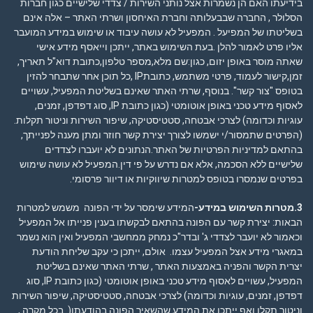
בידיעתו האם הן נשמרות אצל נותני השירות / צדדי שלישיים כגון חברות
הסלולר , החברה שבבעלותה וחברת האיחסון ושרתי האתר – אלה אינם
בשליטתו של המפיעל . המפעיל לא עושה עיבוד או שימוש במידע המועבר
אליו פרט לאמור להלן .בעת השימוש באתר, ייתכן וייאסף מידע אישי
שאתה מוסר באופן יזום, כגון:שם מלא,מספר טלפון,כתובת דוא"ל תאריך,
זמן,קישור לעמוד, פרטי משתמש, כתובתIP ,כל תוכן אחר שתבחר להזין
בטופס "צור קשר". בנוסף, שרתי האתר שאינם בשליטת המפעיל, עשויים
לאסוף מידע טכני באופן אוטומטי (כגון כתובת IP, סוג דפדפן, זמנים,
עוגיות וכדומה) לצרכי אבטחה, סטטיסטיקה, שיפור השירות וניטור תקלות.
(הפרטים שתמסור/י ישמשו לצורך יצירת קשר חוזר ומתן מענה לפנייתך,
בהתאם ל
מדיניות הפרטיות
של האתר.הנתונים לא יועברו לצדדים
שלישיים ללא הסכמה, אלא אם נדרש על פי דין.המפעיל לא עושה שימוש
בפרטים שנמסרו בטופס למטרות שיווקיות או דיוור פרסומי.
3.מטרות השימוש במידע-
המידע שימסר על ידי הפונה משמש למטרות
הבאות: יצירת קשר עם הפונה בהתאם לבקשתו בענין פנייתו אל המפעיל
וכאמור לא יועבר לצדדי ג' ובדר"כ נמחק ממחשבי המפעיל ואין הוא נשמר
במאגרי מידע אצל המפעיל עצמו. אולם, ייתכן כי עקב שליחת הודעת
יצרית הקשר והפניה באמצעות האתר , שרתי האתר שאינם בשליטת
המפעיל, עשויים לאסוף מידע טכני באופן אוטומטי (כגון כתובת IP, סוג
דפדפן, זמנים, עוגיות וכדומה) לצרכי אבטחה, סטטיסטיקה, שיפור השירות
וניטור תקלו ואף ייתכן את המידע שהשאיר הפונה בהודעתו(. בכל מקרה ,