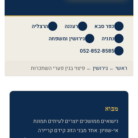
כפר סבא
רעננה
הרצליה
📍
📍
📍
נתניה
גירושין ומשפחה
⚖️
📍
052-852-8585
📞
ראשי
←
גירושין
← פיצוי בגין פערי השתכרות
מבוא
נישואים ממושכים יוצרים לעיתים תמונת
אי-שוויון: אחד מבני הזוג קידם קריירה