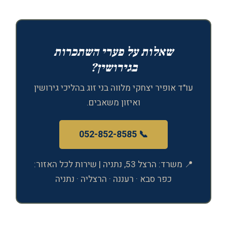
שאלות על פערי השתכרות
בגירושין?
עו"ד אופיר יצחקי מלווה בני זוג בהליכי גירושין
ואיזון משאבים.
📞 052-852-8585
📍 משרד: הרצל 53, נתניה | שירות לכל האזור:
כפר סבא · רעננה · הרצליה · נתניה