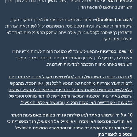
8.שמירת המידע-
המידע ככל ונשמר ,ישמר למשך הזמן הנדרש לצורך מתן
השירות, בהתאם להוראות הדין.
9.עוגיות
(Cookies)-
האתר יכול ומשתמש בעוגיות לצורך תפקוד תקין,
שיפור חוויית הגלישה, וניתוח סטטיסטי. המשתמש יכול לשנות את הגדרות
הדפדפן כך שיסרב לקבל עוגיות, אולם ייתכן שחלק מהפונקציות באתר לא
יפעלו באופן תקין.
10.שינוי במדיניות-
המפעיל שומר לעצמו את הזכות לשנות מדיניות זו
מעת לעת, בכפוף לדין. עדכון מהותי במדיניות יפורסם באתר. המשך
השימוש באתר מהווה הסכמה למדיניות העדכנית.
9.הבהרה חשובה
: משתמש/ פונה /גולש שאינו מקבל את תנאי המדיניות
לרבות העדר אחריות מוחלטת של המפעיל לכל נזק ו/או הפסד, מתבקש
שלא לעשות שימוש כלשהו באתר לרבות פניה אמצעותו למפעיל. העושה
שימוש באתר נותן הסכמתו המלאה והמפורשת לוויתור מוחלט וסופי של
כל טענה ו/או דרישה ו/או טענה מכל מין וסוג שהוא כלפי המפעיל.
10.על-ידי שימוש באתר ו/או שליחת פנייה בטופס באמצעות האתר
ו/או הודעת ווטצאפ ו/או מסרון ו/או מייל אל המפעיל, הנך מאשר/ת כי
קראת והבנת את ההצהרה הפרטיות וההצהרה המשפטית שלעיל
ומסכים לאמור בהן
.