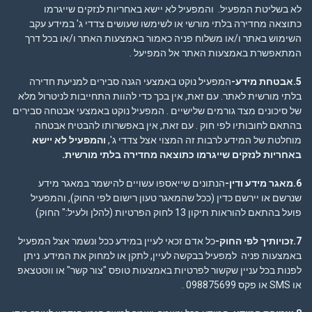
לא בשליטת המפעיל. והמפעיל לא יישא באחריות לנזקים שייגרמו
כתוצאה מחדירה בלתי מורשי או לשימשו שעושים צדדי ג' במידע עקב
השימוש באתר ו/או משלוח פניה כאמור באמצעות האתר ו/או בכל דרך
המתאפשרת באמצעות האתר אל המפיעל .
5.אבטחת מידע-
המפעיל נוקט באמצעי הגנה סבירים למניעת חדירה
בלתי מורשית לאתר. עם זאת, אין בכך כדי להוות התחייבות לניטרול מלא
של סיכונים מצד גורמים שלישיים . המפעיל נוקט באמצעי אבטחה סבירים
בהתאם לחובותיו לפי חוק . עם זאת, אין באפשרותו להבטיח אבטחה
מוחלטת של המידע לרבות זה המצוי אצל צדדי ג',
והמפעיל לא יישא
באחריות לנזקים שייגרמו כתוצאה מחדירה בלתי מורשית
.
6.מאגר מידע ודין-
הנתונים שייאספו עשויים להישמר במאגר מידע
שנרשם או יירשם כדין (ככל שהמאגר טעון רישום לפי החוק), והמפעיל
פועל בהתאם להוראות תיקון 13 לחוק הפרטיות (להלן ולעיל:" החוק)
7.זכויותיך לפי החוק-
כל אדם זכאי לעיין במידע ככל ונשמר אצל המפעיל
באמצעות פניה למפעיל בבקשה לעיין, לתקן או למחוק את המידע. ניתן
לפנות בכל עניין שקשור לפרטיות באמצעות טופס "צור קשר" או ווטטצאפ
או SMS או פקס 098875699 .