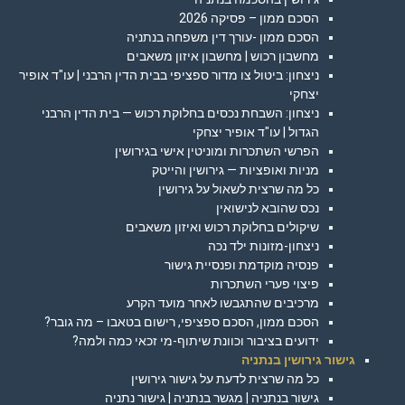
הסכם ממון – פסיקה 2026
הסכם ממון -עורך דין משפחה בנתניה
מחשבון רכוש | מחשבון איזון משאבים
ניצחון: ביטול צו מדור ספציפי בבית הדין הרבני | עו"ד אופיר
יצחקי
ניצחון: השבחת נכסים בחלוקת רכוש — בית הדין הרבני
הגדול | עו"ד אופיר יצחקי
הפרשי השתכרות ומוניטין אישי בגירושין
מניות ואופציות — גירושין והייטק
כל מה שרצית לשאול על גירושין
נכס שהובא לנישואין
שיקולים בחלוקת רכוש ואיזון משאבים
ניצחון-מזונות ילד נכה
פנסיה מוקדמת ופנסיית גישור
פיצוי פערי השתכרות
מרכיבים שהתגבשו לאחר מועד הקרע
הסכם ממון, הסכם ספציפי, רישום בטאבו – מה גובר?
ידועים בציבור וכוונת שיתוף-מי זכאי כמה ולמה?
גישור גירושין בנתניה
כל מה שרצית לדעת על גישור גירושין
גישור בנתניה | מגשר בנתניה | גישור נתניה