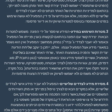
עוגיות וכדומה) לצרכי אבטחה, סטטיסטיקה, שיפור השירות וניטור תקלות.
(הפרטים שתמסור/י ישמשו לצורך יצירת קשר חוזר ומתן מענה לפנייתך,
בהתאם ל
מדיניות הפרטיות
של האתר.הנתונים לא יועברו לצדדים
שלישיים ללא הסכמה, אלא אם נדרש על פי דין.המפעיל לא עושה שימוש
בפרטים שנמסרו בטופס למטרות שיווקיות או דיוור פרסומי.
3.מטרות השימוש במידע-
המידע שימסר על ידי הפונה משמש למטרות
הבאות: יצירת קשר עם הפונה בהתאם לבקשתו בענין פנייתו אל המפעיל
וכאמור לא יועבר לצדדי ג' ובדר"כ נמחק ממחשבי המפעיל ואין הוא נשמר
במאגרי מידע אצל המפעיל עצמו. אולם, ייתכן כי עקב שליחת הודעת
יצרית הקשר והפניה באמצעות האתר , שרתי האתר שאינם בשליטת
המפעיל, עשויים לאסוף מידע טכני באופן אוטומטי (כגון כתובת IP, סוג
דפדפן, זמנים, עוגיות וכדומה) לצרכי אבטחה, סטטיסטיקה, שיפור השירות
וניטור תקלו ואף ייתכן את המידע שהשאיר הפונה בהודעתו(. בכל מקרה ,
הנתונים לא משמים ולא ישמשו לשיווק או למסירת הצעות פרסומיות.
4.מסירת מידע לצדדים שלישיים-
המפעיל לא יעביר מידע אישי לצדדים
שלישיים, אלא במקרים הבאים:לצורך טיפול בפנייתך או מתן השירותים
המשפטיים שביקשת,כאשר ניתנה הסכמה מראש ומפורשת לכך,אם
תידרש על פי צו שיפוטי או הוראת דין,במקרה של סכסוך משפטי בין
המשתמש למפעיל,להוי ידוע כי במסגרת שירותים הניתנים באמצעות
ספקי שירות (כגון שירותי אחסון) יכול ונתונים אלה מצויים בידם אולם אלה