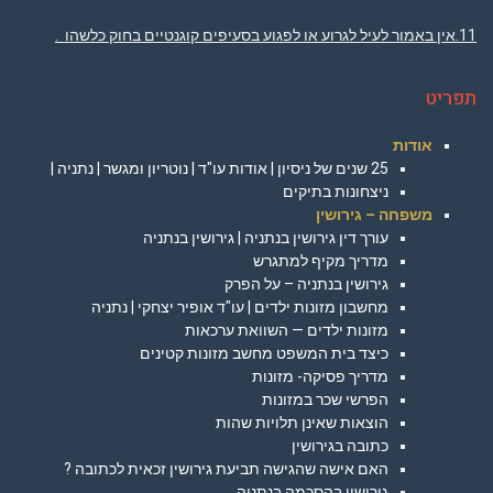
11.אין באמור לעיל לגרוע או לפגוע בסעיפים קוגנטיים בחוק כלשהו .
תפריט
אודות
25 שנים של ניסיון | אודות עו"ד | נוטריון ומגשר | נתניה |
ניצחונות בתיקים
משפחה – גירושין
עורך דין גירושין בנתניה | גירושין בנתניה
מדריך מקיף למתגרש
גירושין בנתניה – על הפרק
מחשבון מזונות ילדים | עו"ד אופיר יצחקי | נתניה
מזונות ילדים — השוואת ערכאות
כיצד בית המשפט מחשב מזונות קטינים
מדריך פסיקה- מזונות
הפרשי שכר במזונות
הוצאות שאינן תלויות שהות
כתובה בגירושין
האם אישה שהגישה תביעת גירושין זכאית לכתובה ?
גירושין בהסכמה בנתניה