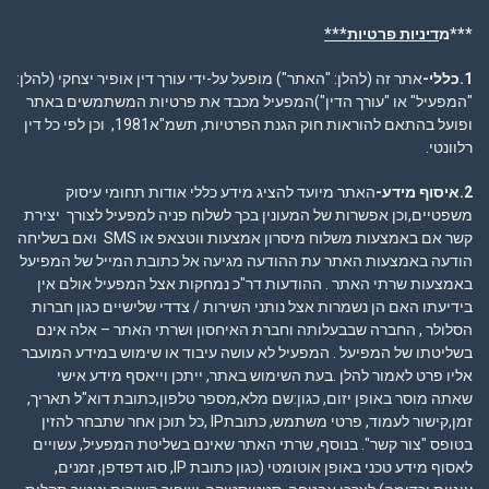
***מ
דיניות פרטיות***
1.כללי-
אתר זה (להלן: "האתר") מופעל על-ידי עורך דין אופיר יצחקי (להלן:
"המפעיל" או "עורך הדין")המפעיל מכבד את פרטיות המשתמשים באתר
ופועל בהתאם להוראות חוק הגנת הפרטיות, תשמ"א1981, וכן לפי כל דין
רלוונטי.
2.איסוף מידע-
האתר מיועד להציג מידע כללי אודות תחומי עיסוק
משפטיים,וכן אפשרות של המעונין בכך לשלוח פניה למפעיל לצורך יצירת
קשר אם באמצעות משלוח מיסרון אמצעות ווטצאפ או SMS ואם בשליחה
הודעה באמצעות האתר עת ההודעה מגיעה אל כתובת המייל של המפיעל
באמצעות שרתי האתר . ההודעות דר"כ נמחקות אצל המפעיל אולם אין
בידיעתו האם הן נשמרות אצל נותני השירות / צדדי שלישיים כגון חברות
הסלולר , החברה שבבעלותה וחברת האיחסון ושרתי האתר – אלה אינם
בשליטתו של המפיעל . המפעיל לא עושה עיבוד או שימוש במידע המועבר
אליו פרט לאמור להלן .בעת השימוש באתר, ייתכן וייאסף מידע אישי
שאתה מוסר באופן יזום, כגון:שם מלא,מספר טלפון,כתובת דוא"ל תאריך,
זמן,קישור לעמוד, פרטי משתמש, כתובתIP ,כל תוכן אחר שתבחר להזין
בטופס "צור קשר". בנוסף, שרתי האתר שאינם בשליטת המפעיל, עשויים
לאסוף מידע טכני באופן אוטומטי (כגון כתובת IP, סוג דפדפן, זמנים,