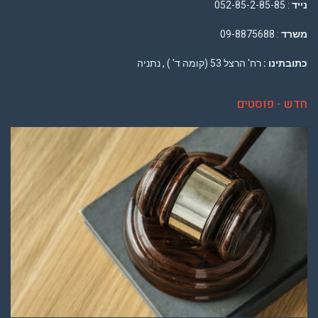
נייד
: 052-85-2-85-85
משרד
: 09-8875688
כתובתינו :
רח' הרצל 53 (קומה ד' ) , נתניה
חדש - פוסטים