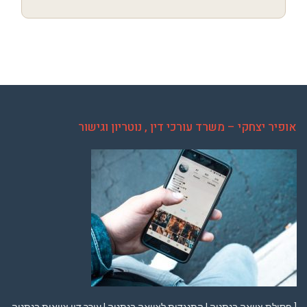
אופיר יצחקי – משרד עורכי דין , נוטריון וגישור
[ פסילת צוואה בנתניה | התנגדות לצוואה בנתניה | עורך דין צוואות בנתניה