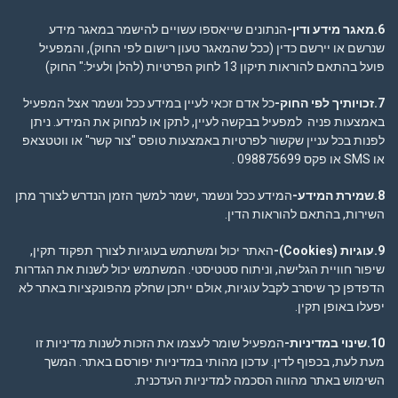
6.מאגר מידע ודין-
הנתונים שייאספו עשויים להישמר במאגר מידע
שנרשם או יירשם כדין (ככל שהמאגר טעון רישום לפי החוק), והמפעיל
פועל בהתאם להוראות תיקון 13 לחוק הפרטיות (להלן ולעיל:" החוק)
7.זכויותיך לפי החוק-
כל אדם זכאי לעיין במידע ככל ונשמר אצל המפעיל
באמצעות פניה למפעיל בבקשה לעיין, לתקן או למחוק את המידע. ניתן
לפנות בכל עניין שקשור לפרטיות באמצעות טופס "צור קשר" או ווטטצאפ
או SMS או פקס 098875699 .
8.שמירת המידע-
המידע ככל ונשמר ,ישמר למשך הזמן הנדרש לצורך מתן
השירות, בהתאם להוראות הדין.
9.עוגיות
(Cookies)-
האתר יכול ומשתמש בעוגיות לצורך תפקוד תקין,
שיפור חוויית הגלישה, וניתוח סטטיסטי. המשתמש יכול לשנות את הגדרות
הדפדפן כך שיסרב לקבל עוגיות, אולם ייתכן שחלק מהפונקציות באתר לא
יפעלו באופן תקין.
10.שינוי במדיניות-
המפעיל שומר לעצמו את הזכות לשנות מדיניות זו
מעת לעת, בכפוף לדין. עדכון מהותי במדיניות יפורסם באתר. המשך
השימוש באתר מהווה הסכמה למדיניות העדכנית.