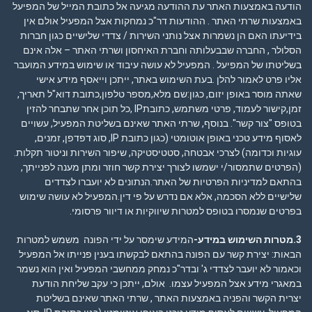
הודעה באמצעות האתר עת ההודעה מגיעה אל כתובת המייל של המפיעל
באמצעות שרתי האתר . ההודעות דר"כ נמחקות אצל המפעיל אולם אין
בידיעתו האם הן נשמרות אצל נותני השירות / צדדי שלישיים כגון חברות
הסלולר , החברה שבבעלותה וחברת האיחסון ושרתי האתר – אלה אינם
בשליטתו של המפיעל . המפעיל לא עושה עיבוד או שימוש במידע המועבר
אליו פרט לאמור להלן .בעת השימוש באתר, ייתכן וייאסף מידע אישי
שאתה מוסר באופן יזום, כגון:שם מלא,מספר טלפון,כתובת דוא"ל תאריך,
זמן,קישור לעמוד, פרטי משתמש, כתובתIP ,כל תוכן אחר שתבחר להזין
בטופס "צור קשר". בנוסף, שרתי האתר שאינם בשליטת המפעיל, עשויים
לאסוף מידע טכני באופן אוטומטי (כגון כתובת IP, סוג דפדפן, זמנים,
עוגיות וכדומה) לצרכי אבטחה, סטטיסטיקה, שיפור השירות וניטור תקלות.
(הפרטים שתמסור/י ישמשו לצורך יצירת קשר חוזר ומתן מענה לפנייתך,
בהתאם ל
מדיניות הפרטיות
של האתר.הנתונים לא יועברו לצדדים
שלישיים ללא הסכמה, אלא אם נדרש על פי דין.המפעיל לא עושה שימוש
בפרטים שנמסרו בטופס למטרות שיווקיות או דיוור פרסומי.
3.מטרות השימוש במידע-
המידע שימסר על ידי הפונה משמש למטרות
הבאות: יצירת קשר עם הפונה בהתאם לבקשתו בענין פנייתו אל המפעיל
וכאמור לא יועבר לצדדי ג' ובדר"כ נמחק ממחשבי המפעיל ואין הוא נשמר
במאגרי מידע אצל המפעיל עצמו. אולם, ייתכן כי עקב שליחת הודעת
יצרית הקשר והפניה באמצעות האתר , שרתי האתר שאינם בשליטת