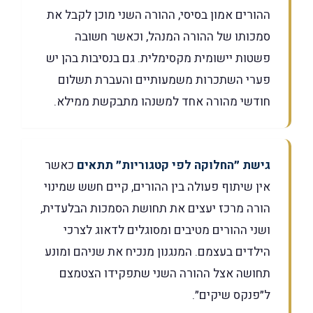
ההורים אמון בסיסי, ההורה השני מוכן לקבל את
סמכותו של ההורה המנהל, וכאשר חשובה
פשטות יישומית מקסימלית. גם בנסיבות בהן יש
פערי השתכרות משמעותיים והעברת תשלום
חודשי מהורה אחד למשנהו מתבקשת ממילא.
גישת ״החלוקה לפי קטגוריות״ תתאים
כאשר
אין שיתוף פעולה בין ההורים, קיים חשש שמינוי
הורה מרכז יעצים את תחושת הסמכות הבלעדית,
ושני ההורים מטיבים ומסוגלים לדאוג לצרכי
הילדים בעצמם. המנגנון מנכיח את שניהם ומונע
תחושה אצל ההורה השני שתפקידו הצטמצם
ל״פנקס שיקים״.