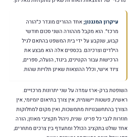
״מרכזי״ של ההוצאות האחרות שאינן מתקזזות מאליהן.
עיקרון המנגנון;
אחד ההורים מוגדר כ״הורה
מרכז״. הוא מקבל מההורה השני סכום חודשי
קבוע, שנקבע על ידי בית המשפט בהתאם לגיל
הילדים וצרכיהם. בכספים אלה הוא מבצע את
הרכישות עבור הקטינים; ביגוד, הנעלה, ספרים,
ציוד אישי, וכלל ההוצאות שאינן תלויות שהות.
השופטת ברק-ארז עמדה על שני יתרונות מרכזיים.
ראשית, פשטות יישומית; אין צורך בתיאום יומיומי, אין
הצורך בהתחשבנויות מתמשכות, ואין מקום למחלוקות
חוזרות לגבי כל פריט. שנית, ניהול תקציבי מאוזן; הורה
אחד שולט בתקציב הכולל ומתעדף בין צרכים מתחרים,