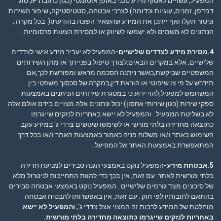
המפעיל, עשויים לאסוף מידע טכני באופן אוטומטי (כגון כתובת IP, סוג
דפדפן, זמנים, עוגיות וכדומה) לצרכי אבטחה, סטטיסטיקה, שיפור השירות
וניטור תקלו ואף ייתכן את המידע שהשאיר הפונה בהודעתו(. בכל מקרה ,
הנתונים לא משמים ולא ישמשו לשיווק או למסירת הצעות פרסומיות.
4.מסירת מידע לצדדים שלישיים-
המפעיל לא יעביר מידע אישי לצדדים
שלישיים, אלא במקרים הבאים:לצורך טיפול בפנייתך או מתן השירותים
המשפטיים שביקשת,כאשר ניתנה הסכמה מראש ומפורשת לכך,אם
תידרש על פי צו שיפוטי או הוראת דין,במקרה של סכסוך משפטי בין
המשתמש למפעיל,להוי ידוע כי במסגרת שירותים הניתנים באמצעות
ספקי שירות (כגון שירותי אחסון) יכול ונתונים אלה מצויים בידם אולם אלה
לא בשליטת המפעיל. והמפעיל לא יישא באחריות לנזקים שייגרמו
כתוצאה מחדירה בלתי מורשי או לשימשו שעושים צדדי ג' במידע עקב
השימוש באתר ו/או משלוח פניה כאמור באמצעות האתר ו/או בכל דרך
המתאפשרת באמצעות האתר אל המפיעל .
5.אבטחת מידע-
המפעיל נוקט באמצעי הגנה סבירים למניעת חדירה
בלתי מורשית לאתר. עם זאת, אין בכך כדי להוות התחייבות לניטרול מלא
של סיכונים מצד גורמים שלישיים . המפעיל נוקט באמצעי אבטחה סבירים
בהתאם לחובותיו לפי חוק . עם זאת, אין באפשרותו להבטיח אבטחה
מוחלטת של המידע לרבות זה המצוי אצל צדדי ג',
והמפעיל לא יישא
באחריות לנזקים שייגרמו כתוצאה מחדירה בלתי מורשית
.