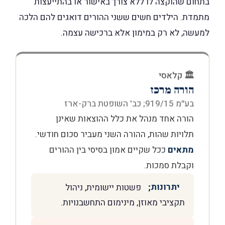
בתחום שהוקצה לו ללא צורך באישור או בהתייעצות
מתמדת. הילדים חשים ששני ההורים דואגים להם הלכה
למעשה, לא רק במימון אלא ברכישה עצמה.
🏛️ קלאסי
הורה מרכז
בע״מ 919/15; כב' השופטת ברק-ארז
הורה אחד מנהל את כלל ההוצאות שאינן
תלויות שהות, ההורה השני מעביר סכום חודשי.
מתאים
ככל שקיים אמון בסיסי בין ההורים
וקבלת סמכות.
יתרונות;
פשטות יישומית, ניהול
תקציבי מאוזן, מינימום התחשבנויות.