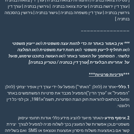
| עורך דין ירושה בנתניה | עריכת צוואה בנתניה | גירושין בנתניה | עורך דין
גירושין בנתניה | עורך דין משפחה בנתניה | גישור בנתניה | גירושין בהסכמה
בנתניה ]
——————————————–
*** אין באמור באתר זה כדי להוות עצה משפטית ו/או ייעוץ משפטי
ו/או תחליף לייעוץ משפטי ו/או חוות דעת משפטית ו/או המלצה
כלשהי. המסתמך על האמור באתר ו/או העושה בתוכנו שימוש, פועל
על אחריותו הבלעדית
[עורך דין בנתניה / נוטריון בנתניה]
***מ
דיניות פרטיות***
1.כללי-
אתר זה (להלן: "האתר") מופעל על-ידי עורך דין אופיר יצחקי (להלן:
"המפעיל" או "עורך הדין")המפעיל מכבד את פרטיות המשתמשים באתר
ופועל בהתאם להוראות חוק הגנת הפרטיות, תשמ"א1981, וכן לפי כל דין
רלוונטי.
2.איסוף מידע-
האתר מיועד להציג מידע כללי אודות תחומי עיסוק
משפטיים,וכן אפשרות של המעונין בכך לשלוח פניה למפעיל לצורך יצירת
קשר אם באמצעות משלוח מיסרון אמצעות ווטצאפ או SMS ואם בשליחה