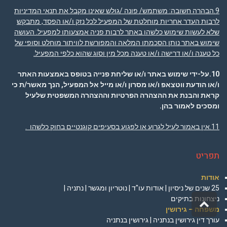
9.הבהרה חשובה
: משתמש/ פונה /גולש שאינו מקבל את תנאי המדיניות
לרבות העדר אחריות מוחלטת של המפעיל לכל נזק ו/או הפסד, מתבקש
שלא לעשות שימוש כלשהו באתר לרבות פניה אמצעותו למפעיל. העושה
שימוש באתר נותן הסכמתו המלאה והמפורשת לוויתור מוחלט וסופי של
כל טענה ו/או דרישה ו/או טענה מכל מין וסוג שהוא כלפי המפעיל.
10.על-ידי שימוש באתר ו/או שליחת פנייה בטופס באמצעות האתר
ו/או הודעת ווטצאפ ו/או מסרון ו/או מייל אל המפעיל, הנך מאשר/ת כי
קראת והבנת את ההצהרה הפרטיות וההצהרה המשפטית שלעיל
ומסכים לאמור בהן
.
11.אין באמור לעיל לגרוע או לפגוע בסעיפים קוגנטיים בחוק כלשהו .
תפריט
אודות
25 שנים של ניסיון | אודות עו"ד | נוטריון ומגשר | נתניה |
ניצחונות בתיקים
גלילה
משפחה – גירושין
לראש
עורך דין גירושין בנתניה | גירושין בנתניה
העמוד