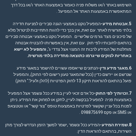
השימוש באתר ו/או משלוח פניה כאמור באמצעות האתר ו/או בכל דרך
המתאפשרת באמצעות האתר אל המפיעל .
5.אבטחת מידע-
המפעיל נוקט באמצעי הגנה סבירים למניעת חדירה
בלתי מורשית לאתר. עם זאת, אין בכך כדי להוות התחייבות לניטרול מלא
של סיכונים מצד גורמים שלישיים . המפעיל נוקט באמצעי אבטחה סבירים
בהתאם לחובותיו לפי חוק . עם זאת, אין באפשרותו להבטיח אבטחה
מוחלטת של המידע לרבות זה המצוי אצל צדדי ג',
והמפעיל לא יישא
באחריות לנזקים שייגרמו כתוצאה מחדירה בלתי מורשית
.
6.מאגר מידע ודין-
הנתונים שייאספו עשויים להישמר במאגר מידע
שנרשם או יירשם כדין (ככל שהמאגר טעון רישום לפי החוק), והמפעיל
פועל בהתאם להוראות תיקון 13 לחוק הפרטיות (להלן ולעיל:" החוק)
7.זכויותיך לפי החוק-
כל אדם זכאי לעיין במידע ככל ונשמר אצל המפעיל
באמצעות פניה למפעיל בבקשה לעיין, לתקן או למחוק את המידע. ניתן
לפנות בכל עניין שקשור לפרטיות באמצעות טופס "צור קשר" או ווטטצאפ
או SMS או פקס 098875699 .
8.שמירת המידע-
המידע ככל ונשמר ,ישמר למשך הזמן הנדרש לצורך מתן
השירות, בהתאם להוראות הדין.