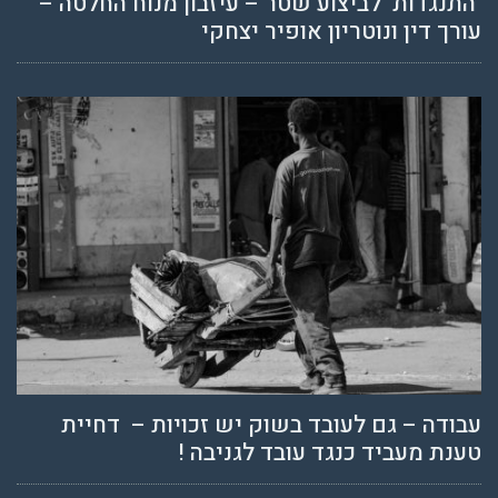
התנגדות לביצוע שטר – עיזבון מנוח החלטה –
עורך דין ונוטריון אופיר יצחקי
עבודה – גם לעובד בשוק יש זכויות – דחיית
טענת מעביד כנגד עובד לגניבה !