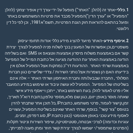
1.כללי-
אתר זה (להלן: "האתר") מופעל על-ידי עורך דין אופיר יצחקי (להלן:
"המפעיל" או "עורך הדין")המפעיל מכבד את פרטיות המשתמשים באתר
ופועל בהתאם להוראות חוק הגנת הפרטיות, תשמ"א1981, וכן לפי כל דין
רלוונטי.
2.איסוף מידע-
האתר מיועד להציג מידע כללי אודות תחומי עיסוק
משפטיים,וכן אפשרות של המעונין בכך לשלוח פניה למפעיל לצורך יצירת
קשר אם באמצעות משלוח מיסרון אמצעות ווטצאפ או SMS ואם בשליחה
הודעה באמצעות האתר עת ההודעה מגיעה אל כתובת המייל של המפיעל
באמצעות שרתי האתר . ההודעות דר"כ נמחקות אצל המפעיל אולם אין
בידיעתו האם הן נשמרות אצל נותני השירות / צדדי שלישיים כגון חברות
הסלולר , החברה שבבעלותה וחברת האיחסון ושרתי האתר – אלה אינם
בשליטתו של המפיעל . המפעיל לא עושה עיבוד או שימוש במידע המועבר
אליו פרט לאמור להלן .בעת השימוש באתר, ייתכן וייאסף מידע אישי
שאתה מוסר באופן יזום, כגון:שם מלא,מספר טלפון,כתובת דוא"ל תאריך,
זמן,קישור לעמוד, פרטי משתמש, כתובתIP ,כל תוכן אחר שתבחר להזין
בטופס "צור קשר". בנוסף, שרתי האתר שאינם בשליטת המפעיל, עשויים
לאסוף מידע טכני באופן אוטומטי (כגון כתובת IP, סוג דפדפן, זמנים,
עוגיות וכדומה) לצרכי אבטחה, סטטיסטיקה, שיפור השירות וניטור תקלות.
(הפרטים שתמסור/י ישמשו לצורך יצירת קשר חוזר ומתן מענה לפנייתך,