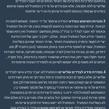
בהתאם ל
מדיניות הפרטיות
של האתר.הנתונים לא יועברו לצדדים
שלישיים ללא הסכמה, אלא אם נדרש על פי דין.המפעיל לא עושה שימוש
בפרטים שנמסרו בטופס למטרות שיווקיות או דיוור פרסומי.
3.מטרות השימוש במידע-
המידע שימסר על ידי הפונה משמש למטרות
הבאות: יצירת קשר עם הפונה בהתאם לבקשתו בענין פנייתו אל המפעיל
וכאמור לא יועבר לצדדי ג' ובדר"כ נמחק ממחשבי המפעיל ואין הוא נשמר
במאגרי מידע אצל המפעיל עצמו. אולם, ייתכן כי עקב שליחת הודעת
יצרית הקשר והפניה באמצעות האתר , שרתי האתר שאינם בשליטת
המפעיל, עשויים לאסוף מידע טכני באופן אוטומטי (כגון כתובת IP, סוג
דפדפן, זמנים, עוגיות וכדומה) לצרכי אבטחה, סטטיסטיקה, שיפור השירות
וניטור תקלו ואף ייתכן את המידע שהשאיר הפונה בהודעתו(. בכל מקרה ,
הנתונים לא משמים ולא ישמשו לשיווק או למסירת הצעות פרסומיות.
4.מסירת מידע לצדדים שלישיים-
המפעיל לא יעביר מידע אישי לצדדים
שלישיים, אלא במקרים הבאים:לצורך טיפול בפנייתך או מתן השירותים
המשפטיים שביקשת,כאשר ניתנה הסכמה מראש ומפורשת לכך,אם
תידרש על פי צו שיפוטי או הוראת דין,במקרה של סכסוך משפטי בין
המשתמש למפעיל,להוי ידוע כי במסגרת שירותים הניתנים באמצעות
ספקי שירות (כגון שירותי אחסון) יכול ונתונים אלה מצויים בידם אולם אלה
לא בשליטת המפעיל. והמפעיל לא יישא באחריות לנזקים שייגרמו
כתוצאה מחדירה בלתי מורשי או לשימשו שעושים צדדי ג' במידע עקב