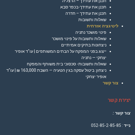
תכנן את עתידך – הרצליה
תכנן את עתידך-בכפר סבא
תכנן את עתידך – חדרה
שאלות ותשובות
ליטיגציה אזרחית
פינוי מושכר נתניה
שאלות ותשובות על פינוי מושכר
ניצחונות בתיקים אמיתיים
ייצוג בפני המפקח על הבתים המשותפים | עו"ד אופיר
יצחקי — נתניה
שאלות ותשובות- סכסוכי בית משותף והמפקח
ניצחון: ביטול עסקה בגין הטעיה — השבת 163,000 ₪ | עו"ד
אופיר יצחקי
צור קשר
יצירת קשר
צור קשר :
נייד
: 052-85-2-85-85