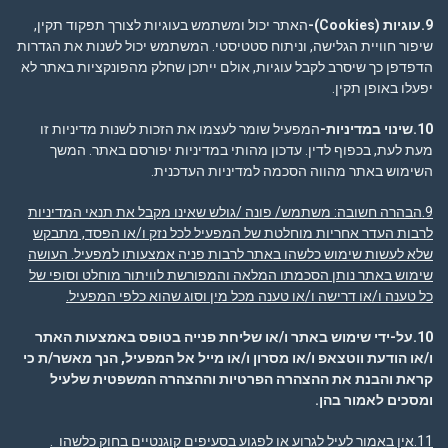
9.עוגיות
(Cookies)-
האתר יכול ומשתמש בעוגיות לצורך תפקוד תקין,
שיפור חוויית הגלישה, וניתוח סטטיסטי. המשתמש יכול לשנות את הגדרות
הדפדפן כך שיסרב לקבל עוגיות, אולם ייתכן שחלק מהפונקציות באתר לא
יפעלו באופן תקין.
10.שינוי במדיניות-
המפעיל שומר לעצמו את הזכות לשנות מדיניות זו
מעת לעת, בכפוף לדין. עדכון מהותי במדיניות יפורסם באתר. המשך
השימוש באתר מהווה הסכמה למדיניות העדכנית.
9.הבהרה חשובה
: משתמש/ פונה /גולש שאינו מקבל את תנאי המדיניות
לרבות העדר אחריות מוחלטת של המפעיל לכל נזק ו/או הפסד, מתבקש
שלא לעשות שימוש כלשהו באתר לרבות פניה אמצעותו למפעיל. העושה
שימוש באתר נותן הסכמתו המלאה והמפורשת לוויתור מוחלט וסופי של
כל טענה ו/או דרישה ו/או טענה מכל מין וסוג שהוא כלפי המפעיל.
10.על-ידי שימוש באתר ו/או שליחת פנייה בטופס באמצעות האתר
ו/או הודעת ווטצאפ ו/או מסרון ו/או מייל אל המפעיל, הנך מאשר/ת כי
קראת והבנת את ההצהרה הפרטיות וההצהרה המשפטית שלעיל
ומסכים לאמור בהן
.
11.אין באמור לעיל לגרוע או לפגוע בסעיפים קוגנטיים בחוק כלשהו .