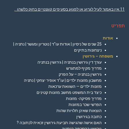
11.אין באמור לעיל לגרוע או לפגוע בסעיפים קוגנטיים בחוק כלשהו .
תפריט
אודות
25 שנים של ניסיון | אודות עו"ד | נוטריון ומגשר | נתניה |
ניצחונות בתיקים
משפחה – גירושין
עורך דין גירושין בנתניה | גירושין בנתניה
מדריך מקיף למתגרש
גירושין בנתניה – על הפרק
מחשבון מזונות ילדים | עו"ד אופיר יצחקי | נתניה
מזונות ילדים — השוואת ערכאות
כיצד בית המשפט מחשב מזונות קטינים
מדריך פסיקה- מזונות
הפרשי שכר במזונות
הוצאות שאינן תלויות שהות
כתובה בגירושין
האם אישה שהגישה תביעת גירושין זכאית לכתובה ?
גירושין בהסכמה בנתניה