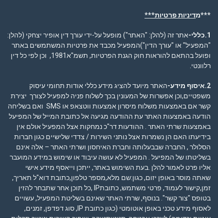
***מ
דיניות פרטיות***
1.כללי-
אתר זה (להלן: "האתר") מופעל על-ידי עורך דין אופיר יצחקי (להלן:
"המפעיל" או "עורך הדין")המפעיל מכבד את פרטיות המשתמשים באתר
ופועל בהתאם להוראות חוק הגנת הפרטיות, תשמ"א1981, וכן לפי כל דין
רלוונטי.
2.איסוף מידע-
האתר מיועד להציג מידע כללי אודות תחומי עיסוק
משפטיים,וכן אפשרות של המעונין בכך לשלוח פניה למפעיל לצורך יצירת
קשר אם באמצעות משלוח מיסרון אמצעות ווטצאפ או SMS ואם בשליחה
הודעה באמצעות האתר עת ההודעה מגיעה אל כתובת המייל של המפיעל
באמצעות שרתי האתר . ההודעות דר"כ נמחקות אצל המפעיל אולם אין
בידיעתו האם הן נשמרות אצל נותני השירות / צדדי שלישיים כגון חברות
הסלולר , החברה שבבעלותה וחברת האיחסון ושרתי האתר – אלה אינם
בשליטתו של המפיעל . המפעיל לא עושה עיבוד או שימוש במידע המועבר
אליו פרט לאמור להלן .בעת השימוש באתר, ייתכן וייאסף מידע אישי
שאתה מוסר באופן יזום, כגון:שם מלא,מספר טלפון,כתובת דוא"ל תאריך,
זמן,קישור לעמוד, פרטי משתמש, כתובתIP ,כל תוכן אחר שתבחר להזין
בטופס "צור קשר". בנוסף, שרתי האתר שאינם בשליטת המפעיל, עשויים
לאסוף מידע טכני באופן אוטומטי (כגון כתובת IP, סוג דפדפן, זמנים,