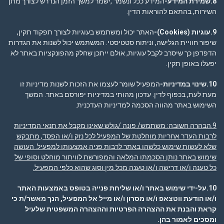
8.שמירת המידע-
המידע ככל ונשמר ,ישמר למשך הזמן הנדרש לצורך מתן
השירות, בהתאם להוראות הדין.
9.עוגיות
(Cookies)-
האתר יכול ומשתמש בעוגיות לצורך תפקוד תקין,
שיפור חוויית הגלישה, וניתוח סטטיסטי. המשתמש יכול לשנות את הגדרות
הדפדפן כך שיסרב לקבל עוגיות, אולם ייתכן שחלק מהפונקציות באתר לא
יפעלו באופן תקין.
10.שינוי במדיניות-
המפעיל שומר לעצמו את הזכות לשנות מדיניות זו
מעת לעת, בכפוף לדין. עדכון מהותי במדיניות יפורסם באתר. המשך
השימוש באתר מהווה הסכמה למדיניות העדכנית.
9.הבהרה חשובה
: משתמש/ פונה /גולש שאינו מקבל את תנאי המדיניות
לרבות העדר אחריות מוחלטת של המפעיל לכל נזק ו/או הפסד, מתבקש
שלא לעשות שימוש כלשהו באתר לרבות פניה אמצעותו למפעיל. העושה
שימוש באתר נותן הסכמתו המלאה והמפורשת לוויתור מוחלט וסופי של
כל טענה ו/או דרישה ו/או טענה מכל מין וסוג שהוא כלפי המפעיל.
10.על-ידי שימוש באתר ו/או שליחת פנייה בטופס באמצעות האתר
ו/או הודעת ווטצאפ ו/או מסרון ו/או מייל אל המפעיל, הנך מאשר/ת כי
קראת והבנת את ההצהרה הפרטיות וההצהרה המשפטית שלעיל
ומסכים לאמור בהן
.