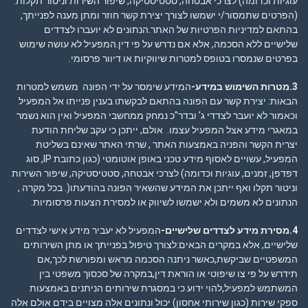
עוגיות וכדומה) לצרכי אבטחה, סטטיסטיקה, שיפור השירות וניטור תקלות.
(הפרטים שתמסור/י ישמשו לצורך יצירת קשר חוזר ומתן מענה לפנייתך,
בהתאם ל
מדיניות הפרטיות
של האתר.הנתונים לא יועברו לצדדים
שלישיים ללא הסכמה, אלא אם נדרש על פי דין.המפעיל לא עושה שימוש
בפרטים שנמסרו בטופס למטרות שיווקיות או דיוור פרסומי.
3.מטרות השימוש במידע-
המידע שימסר על ידי הפונה משמש למטרות
הבאות: יצירת קשר עם הפונה בהתאם לבקשתו בענין פנייתו אל המפעיל
וכאמור לא יועבר לצדדי ג' ובדר"כ נמחק ממחשבי המפעיל ואין הוא נשמר
במאגרי מידע אצל המפעיל עצמו. אולם, ייתכן כי עקב שליחת הודעת
יצרית הקשר והפניה באמצעות האתר , שרתי האתר שאינם בשליטת
המפעיל, עשויים לאסוף מידע טכני באופן אוטומטי (כגון כתובת IP, סוג
דפדפן, זמנים, עוגיות וכדומה) לצרכי אבטחה, סטטיסטיקה, שיפור השירות
וניטור תקלו ואף ייתכן את המידע שהשאיר הפונה בהודעתו(. בכל מקרה ,
הנתונים לא משמים ולא ישמשו לשיווק או למסירת הצעות פרסומיות.
4.מסירת מידע לצדדים שלישיים-
המפעיל לא יעביר מידע אישי לצדדים
שלישיים, אלא במקרים הבאים:לצורך טיפול בפנייתך או מתן השירותים
המשפטיים שביקשת,כאשר ניתנה הסכמה מראש ומפורשת לכך,אם
תידרש על פי צו שיפוטי או הוראת דין,במקרה של סכסוך משפטי בין
המשתמש למפעיל,להוי ידוע כי במסגרת שירותים הניתנים באמצעות
ספקי שירות (כגון שירותי אחסון) יכול ונתונים אלה מצויים בידם אולם אלה