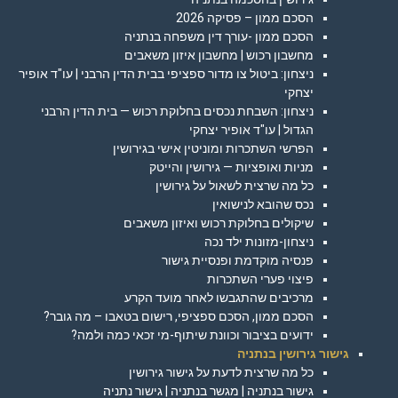
הסכם ממון – פסיקה 2026
הסכם ממון -עורך דין משפחה בנתניה
מחשבון רכוש | מחשבון איזון משאבים
ניצחון: ביטול צו מדור ספציפי בבית הדין הרבני | עו"ד אופיר
יצחקי
ניצחון: השבחת נכסים בחלוקת רכוש — בית הדין הרבני
הגדול | עו"ד אופיר יצחקי
הפרשי השתכרות ומוניטין אישי בגירושין
מניות ואופציות — גירושין והייטק
כל מה שרצית לשאול על גירושין
נכס שהובא לנישואין
שיקולים בחלוקת רכוש ואיזון משאבים
ניצחון-מזונות ילד נכה
פנסיה מוקדמת ופנסיית גישור
פיצוי פערי השתכרות
מרכיבים שהתגבשו לאחר מועד הקרע
הסכם ממון, הסכם ספציפי, רישום בטאבו – מה גובר?
ידועים בציבור וכוונת שיתוף-מי זכאי כמה ולמה?
גישור גירושין בנתניה
כל מה שרצית לדעת על גישור גירושין
גישור בנתניה | מגשר בנתניה | גישור נתניה