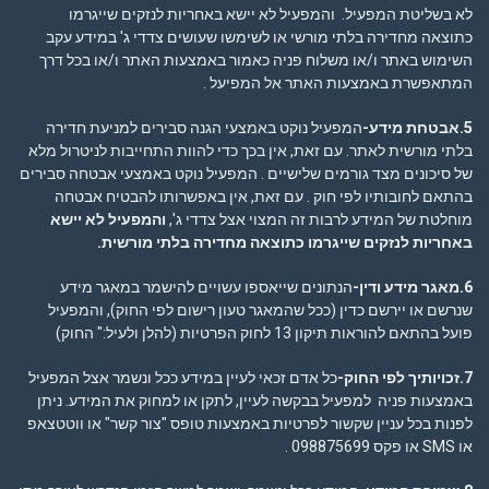
לא בשליטת המפעיל. והמפעיל לא יישא באחריות לנזקים שייגרמו
כתוצאה מחדירה בלתי מורשי או לשימשו שעושים צדדי ג' במידע עקב
השימוש באתר ו/או משלוח פניה כאמור באמצעות האתר ו/או בכל דרך
המתאפשרת באמצעות האתר אל המפיעל .
5.אבטחת מידע-
המפעיל נוקט באמצעי הגנה סבירים למניעת חדירה
בלתי מורשית לאתר. עם זאת, אין בכך כדי להוות התחייבות לניטרול מלא
של סיכונים מצד גורמים שלישיים . המפעיל נוקט באמצעי אבטחה סבירים
בהתאם לחובותיו לפי חוק . עם זאת, אין באפשרותו להבטיח אבטחה
מוחלטת של המידע לרבות זה המצוי אצל צדדי ג',
והמפעיל לא יישא
באחריות לנזקים שייגרמו כתוצאה מחדירה בלתי מורשית
.
6.מאגר מידע ודין-
הנתונים שייאספו עשויים להישמר במאגר מידע
שנרשם או יירשם כדין (ככל שהמאגר טעון רישום לפי החוק), והמפעיל
פועל בהתאם להוראות תיקון 13 לחוק הפרטיות (להלן ולעיל:" החוק)
7.זכויותיך לפי החוק-
כל אדם זכאי לעיין במידע ככל ונשמר אצל המפעיל
באמצעות פניה למפעיל בבקשה לעיין, לתקן או למחוק את המידע. ניתן
לפנות בכל עניין שקשור לפרטיות באמצעות טופס "צור קשר" או ווטטצאפ
או SMS או פקס 098875699 .