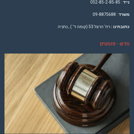
נייד
: 052-85-2-85-85
משרד
: 09-8875688
כתובתינו :
רח' הרצל 53 (קומה ד' ) , נתניה
חדש - פוסטים