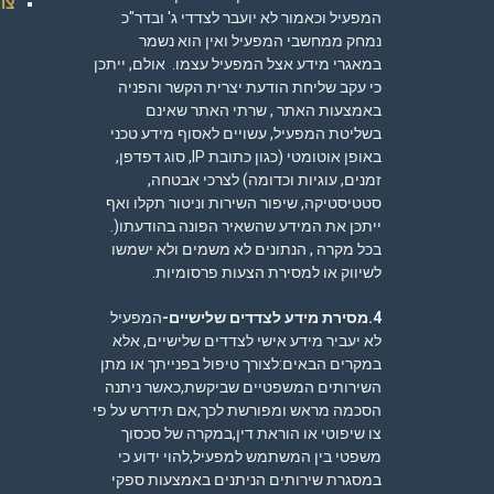
צוו
המפעיל וכאמור לא יועבר לצדדי ג' ובדר"כ
נמחק ממחשבי המפעיל ואין הוא נשמר
במאגרי מידע אצל המפעיל עצמו. אולם, ייתכן
כי עקב שליחת הודעת יצרית הקשר והפניה
באמצעות האתר , שרתי האתר שאינם
בשליטת המפעיל, עשויים לאסוף מידע טכני
באופן אוטומטי (כגון כתובת IP, סוג דפדפן,
זמנים, עוגיות וכדומה) לצרכי אבטחה,
סטטיסטיקה, שיפור השירות וניטור תקלו ואף
ייתכן את המידע שהשאיר הפונה בהודעתו(.
בכל מקרה , הנתונים לא משמים ולא ישמשו
לשיווק או למסירת הצעות פרסומיות.
4.מסירת מידע לצדדים שלישיים-
המפעיל
לא יעביר מידע אישי לצדדים שלישיים, אלא
במקרים הבאים:לצורך טיפול בפנייתך או מתן
השירותים המשפטיים שביקשת,כאשר ניתנה
הסכמה מראש ומפורשת לכך,אם תידרש על פי
צו שיפוטי או הוראת דין,במקרה של סכסוך
משפטי בין המשתמש למפעיל,להוי ידוע כי
במסגרת שירותים הניתנים באמצעות ספקי