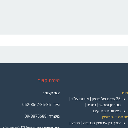
יצירת קשר
דות
צור קשר :
25 שנים של ניסיון | אודות עו"ד |
נייד
: 052-85-2-85-85
נוטריון ומגשר | נתניה |
ניצחונות בתיקים
משרד
: 09-8875688
פחה – גירושין
עורך דין גירושין בנתניה | גירושין