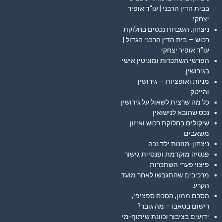
בבית הדין הרבני | עו"ד אופיר
יצחקי
ניצחון: השבחת נכסים בחלוקת
רכוש — בית הדין הרבני הגדול |
עו"ד אופיר יצחקי
הפרשי השתכרות ומוניטין אישי
בגירושין
מניות ואופציות — גירושין
והייטק
כל מה שרצית לשאול על גירושין
נכס שהובא לנישואין
שיקולים בחלוקת רכוש ואיזון
משאבים
ניצחון-מזונות ילד נכה
פנסיה מוקדמת ופנסיית גישור
פיצוי פערי השתכרות
מרכיבים שהתגבשו לאחר מועד
הקרע
הסכם ממון, הסכם ספציפי,
רישום בטאבו – מה גובר?
ידועים בציבור וכוונת שיתוף-מי