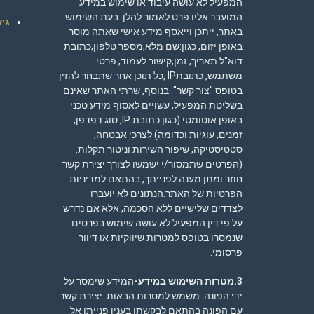
המפעיל לא עושה עיבוד או שימוש במידע
המועבר אליו פרט לאמור להלן .בעת השימוש
גיש
באתר, ייתכן וייאסף מידע אישי שאתה מוסר
באופן יזום, כגון:שם מלא,מספר טלפון,כתובת
דוא"ל תאריך, זמן,קישור לעמוד, פרטי
משתמש, כתובתIP ,כל תוכן אחר שתבחר להזין
בטופס "צור קשר". בנוסף, שרתי האתר שאינם
בשליטת המפעיל, עשויים לאסוף מידע טכני
באופן אוטומטי (כגון כתובת IP, סוג דפדפן,
זמנים, עוגיות וכדומה) לצרכי אבטחה,
סטטיסטיקה, שיפור השירות וניטור תקלות.
(הפרטים שתמסור/י ישמשו לצורך יצירת קשר
חוזר ומתן מענה לפנייתך, בהתאם ל
מדיניות
הפרטיות
של האתר.הנתונים לא יועברו
לצדדים שלישיים ללא הסכמה, אלא אם נדרש
על פי דין.המפעיל לא עושה שימוש בפרטים
שנמסרו בטופס למטרות שיווקיות או דיוור
פרסומי.
3.מטרות השימוש במידע-
המידע שימסר על
ידי הפונה משמש למטרות הבאות: יצירת קשר
עם הפונה בהתאם לבקשתו בענין פנייתו אל