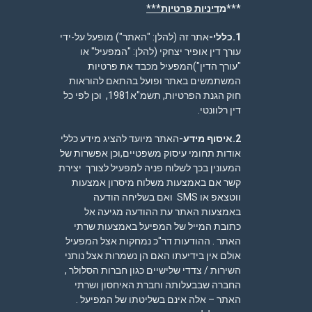
***מ
דיניות פרטיות***
1.כללי-
אתר זה (להלן: "האתר") מופעל על-ידי
עורך דין אופיר יצחקי (להלן: "המפעיל" או
"עורך הדין")המפעיל מכבד את פרטיות
המשתמשים באתר ופועל בהתאם להוראות
חוק הגנת הפרטיות, תשמ"א1981, וכן לפי כל
דין רלוונטי.
2.איסוף מידע-
האתר מיועד להציג מידע כללי
אודות תחומי עיסוק משפטיים,וכן אפשרות של
המעונין בכך לשלוח פניה למפעיל לצורך יצירת
קשר אם באמצעות משלוח מיסרון אמצעות
ווטצאפ או SMS ואם בשליחה הודעה
באמצעות האתר עת ההודעה מגיעה אל
כתובת המייל של המפיעל באמצעות שרתי
האתר . ההודעות דר"כ נמחקות אצל המפעיל
אולם אין בידיעתו האם הן נשמרות אצל נותני
השירות / צדדי שלישיים כגון חברות הסלולר ,
החברה שבבעלותה וחברת האיחסון ושרתי
האתר – אלה אינם בשליטתו של המפיעל .