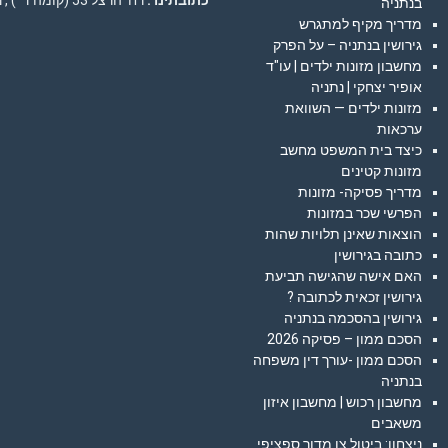
כתובתינו :
רח' הרצל 53 (קומה ד' ) , נתניה
בנתניה
מדריך מקיף למתגרש
גירושין בנתניה – על הפרק
מחשבון מזונות ילדים | עו"ד
אופיר יצחקי | נתניה
מזונות ילדים — השוואת
ערכאות
כיצד בית המשפט מחשב
מזונות קטינים
מדריך פסיקה- מזונות
הפרשי שכר במזונות
הוצאות שאינן תלויות שהות
כתובה בגירושין
האם אישה שהגישה תביעת
גירושין זכאית לכתובה ?
גירושין בהסכמה בנתניה
הסכם ממון – פסיקה 2026
הסכם ממון -עורך דין משפחה
בנתניה
מחשבון רכוש | מחשבון איזון
משאבים
ניצחון: ביטול צו מדור ספציפי