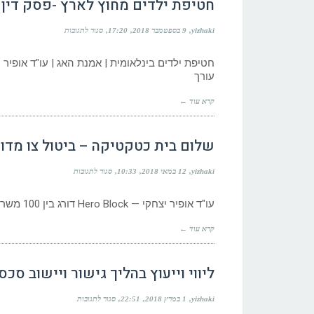
חטיפת ילדים מחוץ לארץ -פסק דין בה
בהליך
בו
ייצג
על
yizhaki
9 בספטמבר 2018
17:20
סגור לתגובות
עורך
חטיפת
דין
ילדים
ונוטריון
מחוץ
חטיפת ילדים בינלאומית | אמנת האג | עו"ד אופיר 
אופיר
לארץ
עורך
יצחקי
-
פסק
קרא עוד ←
דין
בהליך
בו
ייצג
שלום בית כטקטיקה – ביטול צו מדו
עורך
דין
אופיר
על
yizhaki
12 במאי 2018
10:33
סגור לתגובות
יצחקי
שלום
בית
עו"ד אופיר יצחקי — Hero Block דורג בין 100 משרדי הדין הטובים בישראל — גלובס 2023 עורך דין בנתניה ירושה
כטקטיקה
–
ביטול
קרא עוד ←
צו
מדור
ספציפי
לאישה
ליווי וייעוץ בהליך גישור ויישוב סכ
על
yizhaki
1 במרץ 2018
22:51
סגור לתגובות
ליווי