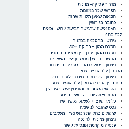
מדריך פסיקה- מזונות
הפרשי שכר במזונות
הוצאות שאינן תלויות שהות
כתובה בגירושין
האם אישה שהגישה תביעת גירושין זכאית
לכתובה ?
גירושין בהסכמה בנתניה
הסכם ממון – פסיקה 2026
הסכם ממון -עורך דין משפחה בנתניה
מחשבון רכוש | מחשבון איזון משאבים
ניצחון: ביטול צו מדור ספציפי בבית הדין
הרבני | עו"ד אופיר יצחקי
ניצחון: השבחת נכסים בחלוקת רכוש —
בית הדין הרבני הגדול | עו"ד אופיר יצחקי
הפרשי השתכרות ומוניטין אישי בגירושין
מניות ואופציות — גירושין והייטק
כל מה שרצית לשאול על גירושין
נכס שהובא לנישואין
שיקולים בחלוקת רכוש ואיזון משאבים
ניצחון-מזונות ילד נכה
פנסיה מוקדמת ופנסיית גישור