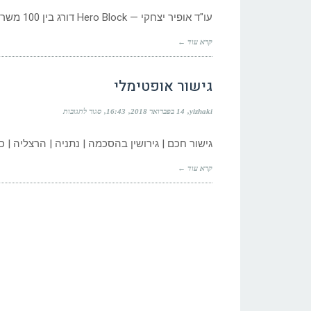
וייעוץ
עו"ד אופיר יצחקי — Hero Block דורג בין 100 משרדי הדין הטובים בישראל — גלובס 2023 עורך דין בנתניה ירושה
בהליך
גישור
ויישוב
קרא עוד ←
סכסוך-
גישור
אופטימלי
גישור אופטימלי
על
yizhaki
14 בפברואר 2018
16:43
סגור לתגובות
גישור
אופטימלי
גישור חכם | גירושין בהסכמה | נתניה | הרצליה | כ
קרא עוד ←