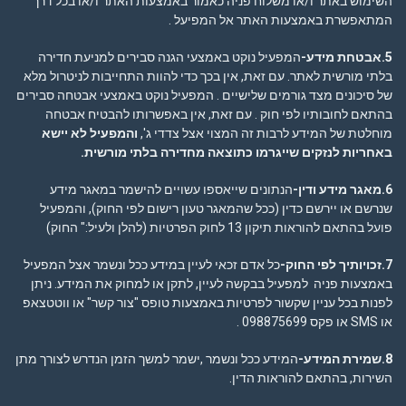
השימוש באתר ו/או משלוח פניה כאמור באמצעות האתר ו/או בכל דרך
המתאפשרת באמצעות האתר אל המפיעל .
5.אבטחת מידע-
המפעיל נוקט באמצעי הגנה סבירים למניעת חדירה
בלתי מורשית לאתר. עם זאת, אין בכך כדי להוות התחייבות לניטרול מלא
של סיכונים מצד גורמים שלישיים . המפעיל נוקט באמצעי אבטחה סבירים
בהתאם לחובותיו לפי חוק . עם זאת, אין באפשרותו להבטיח אבטחה
מוחלטת של המידע לרבות זה המצוי אצל צדדי ג',
והמפעיל לא יישא
באחריות לנזקים שייגרמו כתוצאה מחדירה בלתי מורשית
.
6.מאגר מידע ודין-
הנתונים שייאספו עשויים להישמר במאגר מידע
שנרשם או יירשם כדין (ככל שהמאגר טעון רישום לפי החוק), והמפעיל
פועל בהתאם להוראות תיקון 13 לחוק הפרטיות (להלן ולעיל:" החוק)
7.זכויותיך לפי החוק-
כל אדם זכאי לעיין במידע ככל ונשמר אצל המפעיל
באמצעות פניה למפעיל בבקשה לעיין, לתקן או למחוק את המידע. ניתן
לפנות בכל עניין שקשור לפרטיות באמצעות טופס "צור קשר" או ווטטצאפ
או SMS או פקס 098875699 .
8.שמירת המידע-
המידע ככל ונשמר ,ישמר למשך הזמן הנדרש לצורך מתן
השירות, בהתאם להוראות הדין.