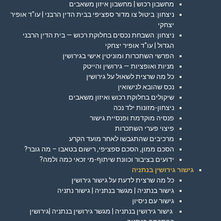
מחשבון רכוש | מחשבון איזון משאבים
ניצחון: ביטול צו מדור ספציפי בבית הדין הרבני | עו"ד אופיר
יצחקי
ניצחון: השבחת נכסים בחלוקת רכוש — בית הדין הרבני
הגדול | עו"ד אופיר יצחקי
הפרשי השתכרות ומוניטין אישי בגירושין
מניות ואופציות — גירושין והייטק
כל מה שרצית לשאול על גירושין
נכס שהובא לנישואין
שיקולים בחלוקת רכוש ואיזון משאבים
ניצחון-מזונות ילד נכה
פנסיה מוקדמת ופנסיית גישור
פיצוי פערי השתכרות
מרכיבים שהתגבשו לאחר מועד הקרע
הסכם ממון, הסכם ספציפי, רישום בטאבו – מה גובר?
ידועים בציבור וכוונת שיתוף-מי זכאי כמה ולמה?
גישור גירושין בנתניה
כל מה שרצית לדעת על גישור גירושין
גישור בנתניה | מגשר בנתניה | גישור נתניה
גישור עם ניסיון
גישור גירושין בנתניה | מגשר גירושין בנתניה |גירושין