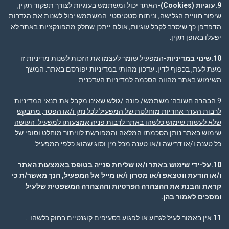
9.עוגיות
(Cookies)-
האתר יכול ומשתמש בעוגיות לצורך תפקוד תקין,
שיפור חוויית הגלישה, וניתוח סטטיסטי. המשתמש יכול לשנות את הגדרות
הדפדפן כך שיסרב לקבל עוגיות, אולם ייתכן שחלק מהפונקציות באתר לא
יפעלו באופן תקין.
10.שינוי במדיניות-
המפעיל שומר לעצמו את הזכות לשנות מדיניות זו
מעת לעת, בכפוף לדין. עדכון מהותי במדיניות יפורסם באתר. המשך
השימוש באתר מהווה הסכמה למדיניות העדכנית.
9.הבהרה חשובה
: משתמש/ פונה /גולש שאינו מקבל את תנאי המדיניות
לרבות העדר אחריות מוחלטת של המפעיל לכל נזק ו/או הפסד, מתבקש
שלא לעשות שימוש כלשהו באתר לרבות פניה אמצעותו למפעיל. העושה
שימוש באתר נותן הסכמתו המלאה והמפורשת לוויתור מוחלט וסופי של
כל טענה ו/או דרישה ו/או טענה מכל מין וסוג שהוא כלפי המפעיל.
10.על-ידי שימוש באתר ו/או שליחת פנייה בטופס באמצעות האתר
ו/או הודעת ווטצאפ ו/או מסרון ו/או מייל אל המפעיל, הנך מאשר/ת כי
קראת והבנת את ההצהרה הפרטיות וההצהרה המשפטית שלעיל
ומסכים לאמור בהן
.
11.אין באמור לעיל לגרוע או לפגוע בסעיפים קוגנטיים בחוק כלשהו .