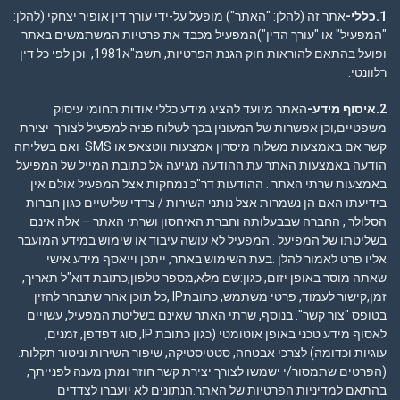
1.כללי-
אתר זה (להלן: "האתר") מופעל על-ידי עורך דין אופיר יצחקי (להלן:
"המפעיל" או "עורך הדין")המפעיל מכבד את פרטיות המשתמשים באתר
ופועל בהתאם להוראות חוק הגנת הפרטיות, תשמ"א1981, וכן לפי כל דין
רלוונטי.
2.איסוף מידע-
האתר מיועד להציג מידע כללי אודות תחומי עיסוק
משפטיים,וכן אפשרות של המעונין בכך לשלוח פניה למפעיל לצורך יצירת
קשר אם באמצעות משלוח מיסרון אמצעות ווטצאפ או SMS ואם בשליחה
הודעה באמצעות האתר עת ההודעה מגיעה אל כתובת המייל של המפיעל
באמצעות שרתי האתר . ההודעות דר"כ נמחקות אצל המפעיל אולם אין
בידיעתו האם הן נשמרות אצל נותני השירות / צדדי שלישיים כגון חברות
הסלולר , החברה שבבעלותה וחברת האיחסון ושרתי האתר – אלה אינם
בשליטתו של המפיעל . המפעיל לא עושה עיבוד או שימוש במידע המועבר
אליו פרט לאמור להלן .בעת השימוש באתר, ייתכן וייאסף מידע אישי
שאתה מוסר באופן יזום, כגון:שם מלא,מספר טלפון,כתובת דוא"ל תאריך,
זמן,קישור לעמוד, פרטי משתמש, כתובתIP ,כל תוכן אחר שתבחר להזין
בטופס "צור קשר". בנוסף, שרתי האתר שאינם בשליטת המפעיל, עשויים
לאסוף מידע טכני באופן אוטומטי (כגון כתובת IP, סוג דפדפן, זמנים,
עוגיות וכדומה) לצרכי אבטחה, סטטיסטיקה, שיפור השירות וניטור תקלות.
(הפרטים שתמסור/י ישמשו לצורך יצירת קשר חוזר ומתן מענה לפנייתך,
בהתאם ל
מדיניות הפרטיות
של האתר.הנתונים לא יועברו לצדדים