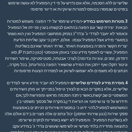
שלישיים ללא הסכמה, אלא אם נדרש על פי דין.המפעיל לא עושה שימוש
בפרטים שנמסרו בטופס למטרות שיווקיות או דיוור פרסומי.
3.מטרות השימוש במידע-
המידע שימסר על ידי הפונה משמש למטרות
הבאות: יצירת קשר עם הפונה בהתאם לבקשתו בענין פנייתו אל המפעיל
וכאמור לא יועבר לצדדי ג' ובדר"כ נמחק ממחשבי המפעיל ואין הוא נשמר
במאגרי מידע אצל המפעיל עצמו. אולם, ייתכן כי עקב שליחת הודעת
יצרית הקשר והפניה באמצעות האתר , שרתי האתר שאינם בשליטת
המפעיל, עשויים לאסוף מידע טכני באופן אוטומטי (כגון כתובת IP, סוג
דפדפן, זמנים, עוגיות וכדומה) לצרכי אבטחה, סטטיסטיקה, שיפור השירות
וניטור תקלו ואף ייתכן את המידע שהשאיר הפונה בהודעתו(. בכל מקרה ,
הנתונים לא משמים ולא ישמשו לשיווק או למסירת הצעות פרסומיות.
4.מסירת מידע לצדדים שלישיים-
המפעיל לא יעביר מידע אישי לצדדים
שלישיים, אלא במקרים הבאים:לצורך טיפול בפנייתך או מתן השירותים
המשפטיים שביקשת,כאשר ניתנה הסכמה מראש ומפורשת לכך,אם
תידרש על פי צו שיפוטי או הוראת דין,במקרה של סכסוך משפטי בין
המשתמש למפעיל,להוי ידוע כי במסגרת שירותים הניתנים באמצעות
ספקי שירות (כגון שירותי אחסון) יכול ונתונים אלה מצויים בידם אולם אלה
לא בשליטת המפעיל. והמפעיל לא יישא באחריות לנזקים שייגרמו
כתוצאה מחדירה בלתי מורשי או לשימשו שעושים צדדי ג' במידע עקב