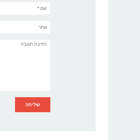
שם:*
אתר:
תגובה