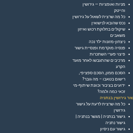
מניות ואופציות — גירושין
והייטק
כל מה שרצית לשאול על גירושין
נכס שהובא לנישואין
שיקולים בחלוקת רכוש ואיזון
משאבים
ניצחון-מזונות ילד נכה
פנסיה מוקדמת ופנסיית גישור
פיצוי פערי השתכרות
מרכיבים שהתגבשו לאחר מועד
הקרע
הסכם ממון, הסכם ספציפי,
רישום בטאבו – מה גובר?
ידועים בציבור וכוונת שיתוף-מי
זכאי כמה ולמה?
ור גירושין בנתניה
כל מה שרצית לדעת על גישור
גירושין
גישור בנתניה | מגשר בנתניה |
גישור נתניה
גישור עם ניסיון