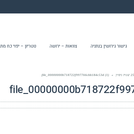
גישור גירושין בנתניה
צוואות – ירושה
נוטריון – יפוי כח מ
file_00000000b718722f997766cbb184c53d (1)
»
file_00000000b718722f99