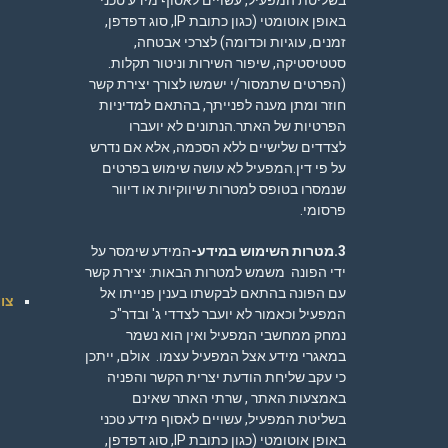
בשליטת המפעיל, עשויים לאסוף מידע טכני
באופן אוטומטי (כגון כתובת IP, סוג דפדפן,
זמנים, עוגיות וכדומה) לצרכי אבטחה,
סטטיסטיקה, שיפור השירות וניטור תקלות.
(הפרטים שתמסור/י ישמשו לצורך יצירת קשר
חוזר ומתן מענה לפנייתך, בהתאם ל
מדיניות
הפרטיות
של האתר.הנתונים לא יועברו
לצדדים שלישיים ללא הסכמה, אלא אם נדרש
על פי דין.המפעיל לא עושה שימוש בפרטים
שנמסרו בטופס למטרות שיווקיות או דיוור
פרסומי.
3.מטרות השימוש במידע-
המידע שימסר על
ידי הפונה משמש למטרות הבאות: יצירת קשר
עם הפונה בהתאם לבקשתו בענין פנייתו אל
צוו
המפעיל וכאמור לא יועבר לצדדי ג' ובדר"כ
נמחק ממחשבי המפעיל ואין הוא נשמר
במאגרי מידע אצל המפעיל עצמו. אולם, ייתכן
כי עקב שליחת הודעת יצרית הקשר והפניה
באמצעות האתר , שרתי האתר שאינם
בשליטת המפעיל, עשויים לאסוף מידע טכני
באופן אוטומטי (כגון כתובת IP, סוג דפדפן,