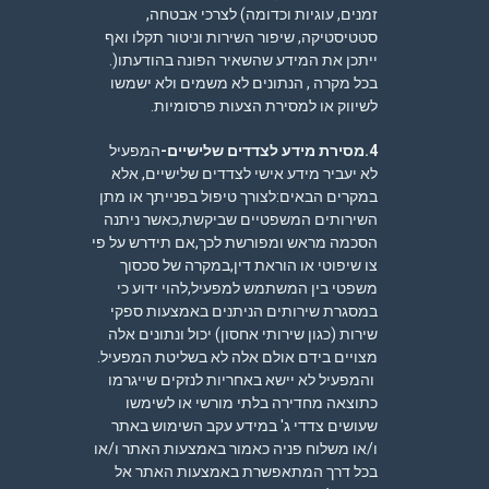
זמנים, עוגיות וכדומה) לצרכי אבטחה,
סטטיסטיקה, שיפור השירות וניטור תקלו ואף
ייתכן את המידע שהשאיר הפונה בהודעתו(.
בכל מקרה , הנתונים לא משמים ולא ישמשו
לשיווק או למסירת הצעות פרסומיות.
4.מסירת מידע לצדדים שלישיים-
המפעיל
לא יעביר מידע אישי לצדדים שלישיים, אלא
במקרים הבאים:לצורך טיפול בפנייתך או מתן
השירותים המשפטיים שביקשת,כאשר ניתנה
הסכמה מראש ומפורשת לכך,אם תידרש על פי
צו שיפוטי או הוראת דין,במקרה של סכסוך
משפטי בין המשתמש למפעיל,להוי ידוע כי
במסגרת שירותים הניתנים באמצעות ספקי
שירות (כגון שירותי אחסון) יכול ונתונים אלה
מצויים בידם אולם אלה לא בשליטת המפעיל.
והמפעיל לא יישא באחריות לנזקים שייגרמו
כתוצאה מחדירה בלתי מורשי או לשימשו
שעושים צדדי ג' במידע עקב השימוש באתר
ו/או משלוח פניה כאמור באמצעות האתר ו/או
בכל דרך המתאפשרת באמצעות האתר אל