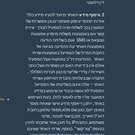
דין רלוונטי.
2.איסוף מידע-
האתר מיועד להציג מידע כללי
אודות תחומי עיסוק משפטיים,וכן אפשרות של
המעונין בכך לשלוח פניה למפעיל לצורך יצירת
קשר אם באמצעות משלוח מיסרון אמצעות
ווטצאפ או SMS ואם בשליחה הודעה
באמצעות האתר עת ההודעה מגיעה אל
כתובת המייל של המפיעל באמצעות שרתי
האתר . ההודעות דר"כ נמחקות אצל המפעיל
אולם אין בידיעתו האם הן נשמרות אצל נותני
השירות / צדדי שלישיים כגון חברות הסלולר ,
החברה שבבעלותה וחברת האיחסון ושרתי
האתר – אלה אינם בשליטתו של המפיעל .
המפעיל לא עושה עיבוד או שימוש במידע
המועבר אליו פרט לאמור להלן .בעת השימוש
גיש
באתר, ייתכן וייאסף מידע אישי שאתה מוסר
באופן יזום, כגון:שם מלא,מספר טלפון,כתובת
דוא"ל תאריך, זמן,קישור לעמוד, פרטי
משתמש, כתובתIP ,כל תוכן אחר שתבחר להזין
בטופס "צור קשר". בנוסף, שרתי האתר שאינם