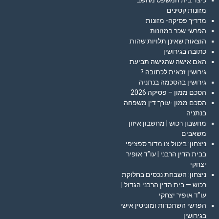
כיצד בית המשפט מחשב
מזונות קטינים
מדריך פסיקה- מזונות
הפרשי שכר במזונות
הוצאות שאינן תלויות שהות
כתובה בגירושין
האם אישה שהגישה תביעת
גירושין זכאית לכתובה ?
גירושין בהסכמה בנתניה
הסכם ממון – פסיקה 2026
הסכם ממון -עורך דין משפחה
בנתניה
מחשבון רכוש | מחשבון איזון
משאבים
ניצחון: ביטול צו מדור ספציפי
בבית הדין הרבני | עו"ד אופיר
יצחקי
ניצחון: השבחת נכסים בחלוקת
רכוש — בית הדין הרבני הגדול |
עו"ד אופיר יצחקי
הפרשי השתכרות ומוניטין אישי
בגירושין