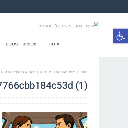
פתח סרגל נגישות
אודות
משפחה – גירושין
ראשי
»
אופיר יצחקי עורך דין | גירושין | ירושה | ביטול פסילת צוואות | 25 שנות ניסיון
7766cbb184c53d (1)