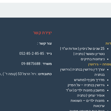
יצירת קשר
דות
צור קשר :
25 שנים של ניסיון | אודות עו"ד |
נייד
: 052-85-2-85-85
נוטריון ומגשר | נתניה |
ניצחונות בתיקים
משרד
: 09-8875688
פחה – גירושין
עורך דין גירושין בנתניה | גירושין
כתובתינו :
רח' הרצל 53 (קומה ד' ) , נתניה
בנתניה
מדריך מקיף למתגרש
גירושין בנתניה – על הפרק
מחשבון מזונות ילדים | עו"ד
אופיר יצחקי | נתניה
מזונות ילדים — השוואת
ערכאות